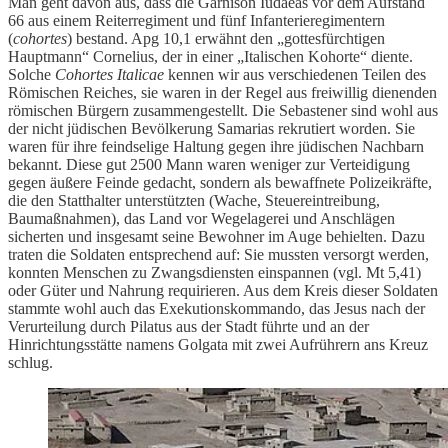
Man geht davon aus, dass die Garnison Iudaeas vor dem Aufstand
66 aus einem Reiterregiment und fünf Infanterieregimentern
(
cohortes
) bestand. Apg 10,1 erwähnt den „gottesfürchtigen
Hauptmann“ Cornelius, der in einer „Italischen Kohorte“ diente.
Solche
Cohortes Italicae
kennen wir aus verschiedenen Teilen des
Römischen Reiches, sie waren in der Regel aus freiwillig dienenden
römischen Bürgern zusammengestellt. Die Sebastener sind wohl aus
der nicht jüdischen Bevölkerung Samarias rekrutiert worden. Sie
waren für ihre feindselige Haltung gegen ihre jüdischen Nachbarn
bekannt. Diese gut 2500 Mann waren weniger zur Verteidigung
gegen äußere Feinde gedacht, sondern als bewaffnete Polizeikräfte,
die den Statthalter unterstützten (Wache, Steuereintreibung,
Baumaßnahmen), das Land vor Wegelagerei und Anschlägen
sicherten und insgesamt seine Bewohner im Auge behielten. Dazu
traten die Soldaten entsprechend auf: Sie mussten versorgt werden,
konnten Menschen zu Zwangsdiensten einspannen (vgl. Mt 5,41)
oder Güter und Nahrung requirieren. Aus dem Kreis dieser Soldaten
stammte wohl auch das Exekutionskommando, das Jesus nach der
Verurteilung durch Pilatus aus der Stadt führte und an der
Hinrichtungsstätte namens Golgata mit zwei Aufrührern ans Kreuz
schlug.