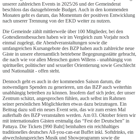
unserer zahlreichen Events in 2025/26 und der Gemeinderat
beschloss das dazugehörende Budget. Auch in den kommenden
Monaten geht es darum, das Momentum der positiven Entwicklung
nach unserer Trennung von der EKD weiter zu nutzen.
Die Gemeinde zählt mittlerweile über 100 Mitglieder, bei den
Gottesdienstbesuchen haben wir im Vergleich zum Vorjahr noch
einmal zugelegt, die Abendveranstaltungen sowie die
umfangreichen Kursangebote des BZP haben auch zahlreiche neue
Gäste in unsere ehrenamtlich betriebene Begegnungsstätte gebracht,
die nach wie vor allen Menschen guten Willens - unabhängig von
spiritueller, politischer und sexueller Orientierung sowie Geschlecht
und Nationalität - offen steht.
Dennoch geht es auch in der kommenden Saison darum, die
notwendigen Spenden zu generieren, um das BZP auch weiterhin
unabhängig betreiben zu können. Insofern darf sich jeder, der unser
Zentrum schätzt, angesprochen fühlen, auch selbst im Rahmen
seiner persönlichen Möglichkeiten etwas dazu beizutragen. Ein
Beitrag dazu soll ein neues Event sein, das wir zum ersten Mal
außerhalb des BZP veranstalten werden. Am 03. Oktober feiern wir
mit internationalen Gästen erstmalig das “Fest der Deutschen” in
Pattaya. Die Tickets [990 Baht] beinhalten ein reichhaltiges
traditionelles deutsches All-you-can-eat Buffet inkl. Softdrinks, ein
abwechslungsreiches Musik und Showprogramm sowie die