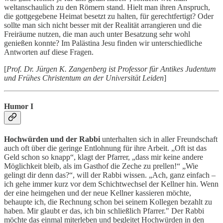
weltanschaulich zu den Römern stand. Hielt man ihren Anspruch,
die gottgegebene Heimat besetzt zu halten, für gerechtfertigt? Oder
sollte man sich nicht besser mit der Realität arrangieren und die
Freiräume nutzen, die man auch unter Besatzung sehr wohl
genießen konnte? Im Palästina Jesu finden wir unterschiedliche
Antworten auf diese Fragen.
[
Prof. Dr. Jürgen K. Zangenberg ist Professor für Antikes Judentum
und Frühes Christentum an der Universität Leiden
]
Humor I
Hochwürden und der Rabbi
unterhalten sich in aller Freundschaft
auch oft über die geringe Entlohnung für ihre Arbeit. „Oft ist das
Geld schon so knapp“, klagt der Pfarrer, „dass mir keine andere
Möglichkeit bleib, als im Gasthof die Zeche zu prellen!“ „Wie
gelingt dir denn das?“, will der Rabbi wissen. „Ach, ganz einfach –
ich gehe immer kurz vor dem Schichtwechsel der Kellner hin. Wenn
der eine heimgehen und der neue Kellner kassieren möchte,
behaupte ich, die Rechnung schon bei seinem Kollegen bezahlt zu
haben. Mir glaubt er das, ich bin schließlich Pfarrer." Der Rabbi
möchte das einmal miterleben und begleitet Hochwürden in den