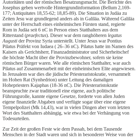
Autoritäten und der römischen Besatzungsmacht. Die Berichte des
Josephus geben wertvolle Hintergrundinformation (Bellum 2,169-
177; Antiquitates 18,55-62; 18,85-89). Die Situation in Judäa zu
Zeiten Jesu war grundlegend anders als in Galiläa. Während Galiläa
unter der Herrschaft eines einheimischen Fürsten stand, regierte
Rom in Judäa seit 6 nC in Person eines Statthalters aus dem
Ritterstand (
praefectus
). Dieser war dem ranghöheren
legatus
Augusti
der Provinz Syria unterstellt. Unter Jesus war Pontius
Pilatus Präfekt von Iudaea ( 26–36 nC). Pilatus hatte im Namen des
Kaisers als Gerichtsherr, Finanzadministrator und Sicherheitschef
die höchste Macht über die Provinzbewohner, sofern sie keine
römischen Bürger waren. Wie alle römischen Statthalter, war auch
Pilatus auf Zusammenarbeit mit der einheimischen Elite angewiesen.
In Jerusalem war dies die jüdische Priesteraristokratie, versammelt
im Hohen Rat (Synhedrion) unter Leitung des damaligen
Hohepriesters Kajaphas (18-36 nC). Die Priesteraristokratie
beanspruchte zwar traditionell eine eigene, auch politische
Führungsrolle, kannte eigene Gesetze, forderte von allen Juden
eigene finanzielle Abgaben und verfügte sogar über eine eigene
Tempelpolizei (Mk 14,43), war in vielen Dingen aber vom letzten
Wort des Statthalters abhängig, wie etwa bei der Verhängung von
Todesurteilen.
Zur Zeit der großen Feste wie dem Passah, bei dem Tausende
Menschen in der Stadt waren und sich in besonderer Weise von der