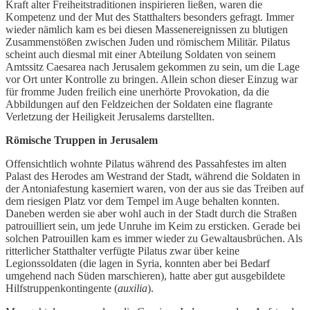
Kraft alter Freiheitstraditionen inspirieren ließen, waren die
Kompetenz und der Mut des Statthalters besonders gefragt. Immer
wieder nämlich kam es bei diesen Massenereignissen zu blutigen
Zusammenstößen zwischen Juden und römischem Militär. Pilatus
scheint auch diesmal mit einer Abteilung Soldaten von seinem
Amtssitz Caesarea nach Jerusalem gekommen zu sein, um die Lage
vor Ort unter Kontrolle zu bringen. Allein schon dieser Einzug war
für fromme Juden freilich eine unerhörte Provokation, da die
Abbildungen auf den Feldzeichen der Soldaten eine flagrante
Verletzung der Heiligkeit Jerusalems darstellten.
Römische Truppen in Jerusalem
Offensichtlich wohnte Pilatus während des Passahfestes im alten
Palast des Herodes am Westrand der Stadt, während die Soldaten in
der Antoniafestung kaserniert waren, von der aus sie das Treiben auf
dem riesigen Platz vor dem Tempel im Auge behalten konnten.
Daneben werden sie aber wohl auch in der Stadt durch die Straßen
patrouilliert sein, um jede Unruhe im Keim zu ersticken. Gerade bei
solchen Patrouillen kam es immer wieder zu Gewaltausbrüchen. Als
ritterlicher Statthalter verfügte Pilatus zwar über keine
Legionssoldaten (die lagen in Syria, konnten aber bei Bedarf
umgehend nach Süden marschieren), hatte aber gut ausgebildete
Hilfstruppenkontingente (
auxilia
).