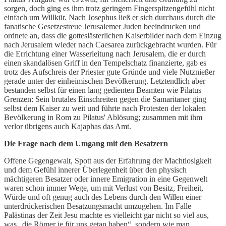
sorgen, doch ging es ihm trotz geringem Fingerspitzengefühl nicht
einfach um Willkür. Nach Josephus ließ er sich durchaus durch die
fanatische Gesetzestreue Jerusalemer Juden beeindrucken und
ordnete an, dass die gotteslästerlichen Kaiserbilder nach dem Einzug
nach Jerusalem wieder nach Caesarea zurückgebracht wurden. Für
die Errichtung einer Wasserleitung nach Jerusalem, die er durch
einen skandalösen Griff in den Tempelschatz finanzierte, gab es
trotz des Aufschreis der Priester gute Gründe und viele Nutznießer
gerade unter der einheimischen Bevölkerung. Letztendlich aber
bestanden selbst für einen lang gedienten Beamten wie Pilatus
Grenzen: Sein brutales Einschreiten gegen die Samaritaner ging
selbst dem Kaiser zu weit und führte nach Protesten der lokalen
Bevölkerung in Rom zu Pilatus' Ablösung; zusammen mit ihm
verlor übrigens auch Kajaphas das Amt.
Die Frage nach dem Umgang mit den Besatzern
Offene Gegengewalt, Spott aus der Erfahrung der Machtlosigkeit
und dem Gefühl innerer Überlegenheit über den physisch
mächtigeren Besatzer oder innere Emigration in eine Gegenwelt
waren schon immer Wege, um mit Verlust von Besitz, Freiheit,
Würde und oft genug auch des Lebens durch den Willen einer
unterdrückerischen Besatzungsmacht umzugehen. Im Falle
Palästinas der Zeit Jesu machte es vielleicht gar nicht so viel aus,
was „die Römer je für uns getan haben“, sondern wie man