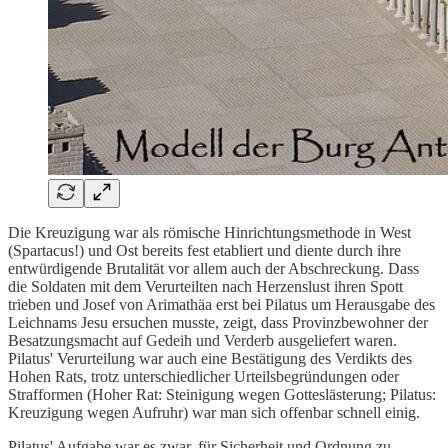
Die Kreuzigung war als römische Hinrichtungsmethode in West
(Spartacus!) und Ost bereits fest etabliert und diente durch ihre
entwürdigende Brutalität vor allem auch der Abschreckung. Dass
die Soldaten mit dem Verurteilten nach Herzenslust ihren Spott
trieben und Josef von Arimathäa erst bei Pilatus um Herausgabe des
Leichnams Jesu ersuchen musste, zeigt, dass Provinzbewohner der
Besatzungsmacht auf Gedeih und Verderb ausgeliefert waren.
Pilatus' Verurteilung war auch eine Bestätigung des Verdikts des
Hohen Rats, trotz unterschiedlicher Urteilsbegründungen oder
Strafformen (Hoher Rat: Steinigung wegen Gotteslästerung; Pilatus:
Kreuzigung wegen Aufruhr) war man sich offenbar schnell einig.
Pilatus' Aufgabe war es zwar, für Sicherheit und Ordnung zu