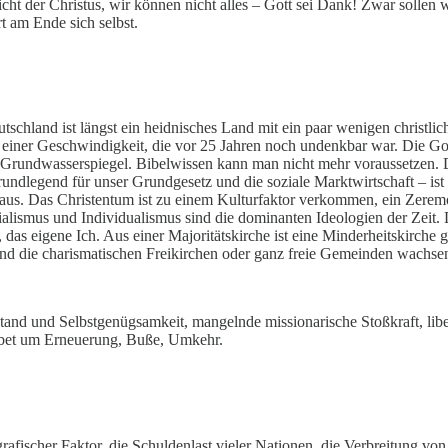
icht der Christus, wir können nicht alles – Gott sei Dank! Zwar sollen 
t am Ende sich selbst.
land ist längst ein heidnisches Land mit ein paar wenigen christlich-k
n einer Geschwindigkeit, die vor 25 Jahren noch undenkbar war. Die Go
e Grundwasserspiegel. Bibelwissen kann man nicht mehr voraussetzen. Da
rundlegend für unser Grundgesetz und die soziale Marktwirtschaft – ist d
t aus. Das Christentum ist zu einem Kulturfaktor verkommen, ein Zer
rialismus und Individualismus sind die dominanten Ideologien der Zeit
 das eigene Ich. Aus einer Majoritätskirche ist eine Minderheitskirche
d die charismatischen Freikirchen oder ganz freie Gemeinden wachse
tand und Selbstgenügsamkeit, mangelnde missionarische Stoßkraft, liber
Gebet um Erneuerung, Buße, Umkehr.
fischer Faktor, die Schuldenlast vieler Nationen, die Verbreitung vo