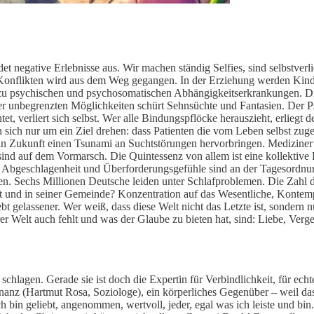
et negative Erlebnisse aus. Wir machen ständig Selfies, sind selbstver
. Konflikten wird aus dem Weg gegangen. In der Erziehung werden Kind
 zu psychischen und psychosomatischen Abhängigkeitserkrankungen. D
der unbegrenzten Möglichkeiten schürt Sehnsüchte und Fantasien. Der P
tet, verliert sich selbst. Wer alle Bindungspflöcke herauszieht, erlie
en sich nur um ein Ziel drehen: dass Patienten die vom Leben selbst z
in Zukunft einen Tsunami an Suchtstörungen hervorbringen. Mediziner
d auf dem Vormarsch. Die Quintessenz von allem ist eine kollektive E
it, Abgeschlagenheit und Überforderungsgefühle sind an der Tagesordnu
. Sechs Millionen Deutsche leiden unter Schlafproblemen. Die Zahl de
t und in seiner Gemeinde? Konzentration auf das Wesentliche, Kontemp
t gelassener. Wer weiß, dass diese Welt nicht das Letzte ist, sondern n
serer Welt auch fehlt und was der Glaube zu bieten hat, sind: Liebe, V
e schlagen. Gerade sie ist doch die Expertin für Verbindlichkeit, für
nanz (Hartmut Rosa, Soziologe), ein körperliches Gegenüber – weil da
ch bin geliebt, angenommen, wertvoll, jeder, egal was ich leiste und b