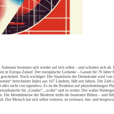
Nationen besinnen sich wieder auf sich selbst – und schotten sich ab. D
ben in Europa Zulauf. Der europäische Gedanke – Garant für 70 Jahre F
e gescheitert. Noch wichtiger: Die Staatsform der Demokratie wird von
omist“ berechneter Index aus 167 Ländern, fällt seit Jahren. Die Zahl
alles nicht von irgendwo. Es ist die Reaktion auf jahrzehntelangen Plu
tourkutsche für „Gender“, „woke“ und so weiter. Der wahre Hintergru
Die Identitätskrise der Moderne treibt die buntesten Blüten – und füh
tät. Der Mensch hat sich selbst verloren, ist zerrissen, hin- und hergewo