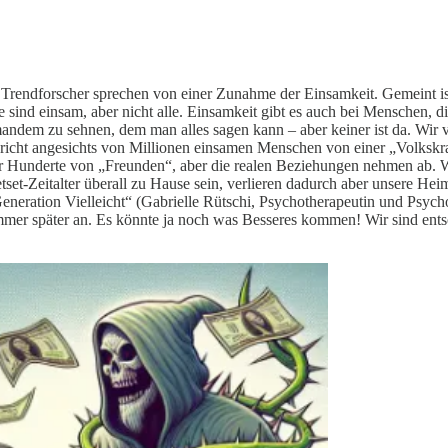
t. Trendforscher sprechen von einer Zunahme der Einsamkeit. Gemeint 
 sind einsam, aber nicht alle. Einsamkeit gibt es auch bei Menschen,
mandem zu sehnen, dem man alles sagen kann – aber keiner ist da. Wir 
richt angesichts von Millionen einsamen Menschen von einer „Volkskr
er Hunderte von „Freunden“, aber die realen Beziehungen nehmen ab. W
et-Zeitalter überall zu Hause sein, verlieren dadurch aber unsere Hei
eration Vielleicht“ (Gabrielle Rütschi, Psychotherapeutin und Psychologi
immer später an. Es könnte ja noch was Besseres kommen! Wir sind ents