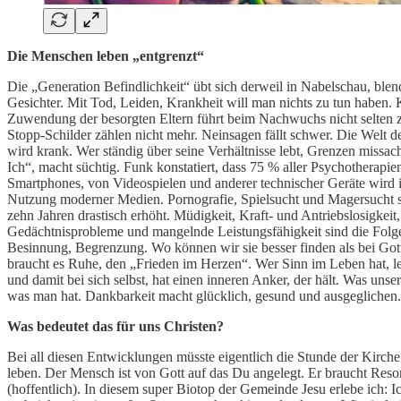
Die Menschen leben „entgrenzt“
Die „Generation Befindlichkeit“ übt sich derweil in Nabelschau, blend
Gesichter. Mit Tod, Leiden, Krankheit will man nichts zu tun haben
Zuwendung der besorgten Eltern führt beim Nachwuchs nicht selten
Stopp-Schilder zählen nicht mehr. Neinsagen fällt schwer. Die Welt 
wird krank. Wer ständig über seine Verhältnisse lebt, Grenzen missach
Ich“, macht süchtig. Funk konstatiert, dass 75 % aller Psychotherapi
Smartphones, von Videospielen und anderer technischer Geräte wird 
Nutzung moderner Medien. Pornografie, Spielsucht und Magersucht sin
zehn Jahren drastisch erhöht. Müdigkeit, Kraft- und Antriebslosigke
Gedächtnisprobleme und mangelnde Leistungsfähigkeit sind die Folgen
Besinnung, Begrenzung. Wo können wir sie besser finden als bei Got
braucht es Ruhe, den „Frieden im Herzen“. Wer Sinn im Leben hat, leb
und damit bei sich selbst, hat einen inneren Anker, der hält. Was un
was man hat. Dankbarkeit macht glücklich, gesund und ausgeglichen.
Was bedeutet das für uns Christen?
Bei all diesen Entwicklungen müsste eigentlich die Stunde der Kirch
leben. Der Mensch ist von Gott auf das Du angelegt. Er braucht Reso
(hoffentlich). In diesem super Biotop der Gemeinde Jesu erlebe ich: I