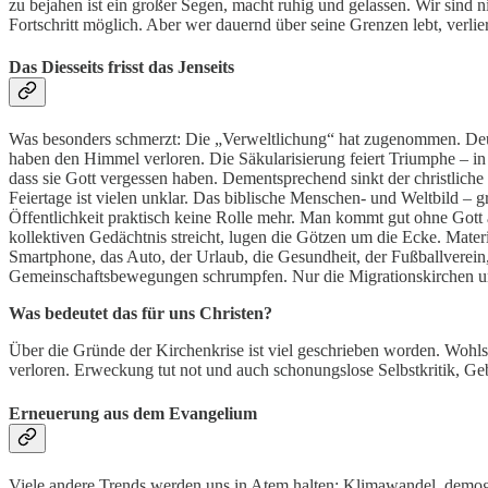
zu bejahen ist ein großer Segen, macht ruhig und gelassen. Wir sind n
Fortschritt möglich. Aber wer dauernd über seine Grenzen lebt, verlier
Das Diesseits frisst das Jenseits
Was besonders schmerzt: Die „Verweltlichung“ hat zugenommen. Deutsch
haben den Himmel verloren. Die Säkularisierung feiert Triumphe – i
dass sie Gott vergessen haben. Dementsprechend sinkt der christlich
Feiertage ist vielen unklar. Das biblische Menschen- und Weltbild – g
Öffentlichkeit praktisch keine Rolle mehr. Man kommt gut ohne Got
kollektiven Gedächtnis streicht, lugen die Götzen um die Ecke. Mate
Smartphone, das Auto, der Urlaub, die Gesundheit, der Fußballverein,
Gemeinschaftsbewegungen schrumpfen. Nur die Migrationskirchen un
Was bedeutet das für uns Christen?
Über die Gründe der Kirchenkrise ist viel geschrieben worden. Wohls
verloren. Erweckung tut not und auch schonungslose Selbstkritik, 
Erneuerung aus dem Evangelium
Viele andere Trends werden uns in Atem halten: Klimawandel, demogra