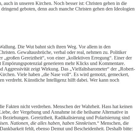
, auch in unseren Kirchen. Noch besser ist: Christen gehen in die
st dringend geboten, denn auch manche Christen gehen den Ideologien
n Wallung. Die Wut bahnt sich ihren Weg. Vor allem in den
hristen. Gewaltausbrüche, verbal oder real, nehmen zu. Politiker
 „großen Gereiztheit“, von einer „kollektiven Erregung“. Einer der
mit Empörungspotenzial generieren mehr Klicks und Kommentare.
nd Aggressivität zeigt Wirkung. Das „Vielfaltsbarometer“ der „Robert-
irchen. Viele haben „die Nase voll“. Es wird gemotzt, gemeckert,
verdreht. Künstliche Intelligenz hilft dabei. Wer kann noch
 die Fakten nicht verdrehen. Menschen der Wahrheit. Hass hat keinen
Liebe, der Vergebung und Annahme ist die heilsame Alternative in
 Beziehungen. Gereiztheit, Radikalisierung und Polarisierung sind
isen. Nationen, die alles haben, haben Sinnkrisen
.“ Menschen, die
. Dankbarkeit fehlt, ebenso Demut und Bescheidenheit. Deshalb bitte: