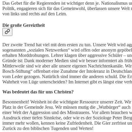
Das Gebet für die Regierenden ist wichtiger denn je. Nationalismus u
Politik, engagieren sich für das Gemeinwohl, überlassen unsere Wel
von links und rechts auf den Leim.
Die große Gereiztheit
Der zweite Trend hat viel mit dem ersten zu tun. Unsere Welt wird agg
sogenannten „sozialen Netzwerken“ wird offen oder anonym gepöbelt u
erhalten Morddrohungen. Lehrer klagen über aggressive Schüler – und
Gründe ist: Dank moderner Medien sind wir besser informiert als f
Mittlerweile sind wir aber alle unsere eigenen Nachrichtenkanäle. Wi
Bosch-Stiftung“ offenbart eine Zunahme der Intoleranz in Deutschla
vom Leder gezogen. Natürlich sind immer die anderen schuld. Die Em
Wahrheit von Lüge unterscheiden? Im Internet gibt es längst eine verhä
Was bedeutet das für uns Christen?
Besonnenheit! Weisheit ist die wichtigste Ressource unserer Zeit. Wi
Platz in der Gemeinde Jesu. Wir müssen mutig die „Wutbürger“ auch i
einer Welt der Aggression und des Misstrauens. Vor allem brauchen w
Ausdruck einer tiefen Sinnkrise, oder wie es der Soziologe Peter Berge
immer mehr wollen, kennen keine Zufriedenheit. Die Gier zerfrisst uns
Zurück zu den biblischen Tugenden und Werten!