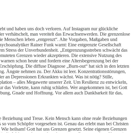
liebt und haben uns doch verloren. Auf Instagram nur glückliche
er verhätschelt, man vereitelt das Erwachsenwerden. Die grenzenlose
ie Menschen leben „entgrenzt“. Alte Vorgaben, Maßgaben und
sychoanalytiker Rainer Funk warnt: Eine entgrenzte Gesellschaft
gt dem Stress der Unverbundenheit. „Entgrenzungsstreben schwächt das
ugemuteten Grenzen wieder akzeptieren. Die extensive Nutzung des
 warnen schon heute und fordern eine Altersbegrenzung bei der
rschöpfung. Die diffuse Diagnose „Burn-out“ hat sich in den letzten
ng. Ängste nehmen zu. Der Akku ist leer. Konzentrationsstörungen,
r an Depressionen Erkrankten wächst. Was ist nötig? Stille,
lation – alles Megawerte unserer Zeit. Um Resilienz zu entwickeln,
ur das Vorletzte, kann ruhig schlafen. Wer angekommen ist, bei Gott
ergebung, Gnade und Hoffnung. Vor allem auch Dankbarkeit für das,
 echte Beziehung und Treue. Kein Mensch kann ohne reale Beziehungen
s so vom Schöpfer vorgesehen ist. Genau das erlebt man bei Christen
in. Wie heilsam! Gott hat uns Grenzen gesetzt. Seine eigenen Grenzen