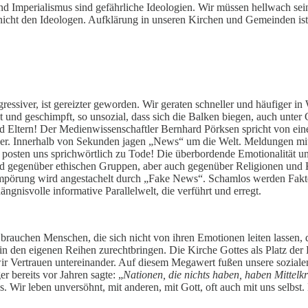
nd Imperialismus sind gefährliche Ideologien. Wir müssen hellwach sein
t nicht den Ideologen. Aufklärung in unseren Kirchen und Gemeinden i
ressiver, ist gereizter geworden. Wir geraten schneller und häufiger i
nd geschimpft, so unsozial, dass sich die Balken biegen, auch unter C
 Eltern! Der Medienwissenschaftler Bernhard Pörksen spricht von einer
rüher. Innerhalb von Sekunden jagen „News“ um die Welt. Meldungen 
r posten uns sprichwörtlich zu Tode! Die überbordende Emotionalität u
nd gegenüber ethischen Gruppen, aber auch gegenüber Religionen und K
pörung wird angestachelt durch „Fake News“. Schamlos werden Fakten 
ngnisvolle informative Parallelwelt, die verführt und erregt.
r brauchen Menschen, die sich nicht von ihren Emotionen leiten lassen,
n den eigenen Reihen zurechtbringen. Die Kirche Gottes als Platz der 
ir Vertrauen untereinander. Auf diesem Megawert fußen unsere sozialen
r bereits vor Jahren sagte: „
Nationen, die nichts haben, haben Mittelkr
. Wir leben unversöhnt, mit anderen, mit Gott, oft auch mit uns selbst