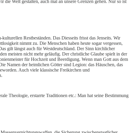
wir die Welt gestalten, auch mal an unsere Grenzen gehen. Nur so ist
ulturellen Restbeständen. Das Diesseits frisst das Jenseits. Wir
ttlosigkeit nimmt zu. Die Menschen haben heute sogar vergessen,
s gilt längst auch für Westdeutschland. Der Sinn kirchlicher
en meisten nicht mehr geläufig. Der christliche Glaube spielt in der
emonienmeister für Hochzeit und Beerdigung. Wenn man Gott aus dem
. Die Namen der heimlichen Götter sind Legion: das Häuschen, das
 geworden. Auch viele klassische Freikirchen und
n.
ale Theologie, erstarrte Traditionen etc.: Man hat seine Bestimmung
n Massenvernichtungswaffen, die Sicherung zwischenstaatlicher