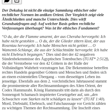
Der Dekalog ist nicht die einzige Sammlung ethischer oder
rechtlicher Normen im antiken Orient. Der Vergleich zeigt viele
Ähnlichkeiten und manche Unterschiede. Dies wirft
Grundsatzfragen auf: Auf welcher Basis gelten rechtliche
Verfassungen überhaupt? Was ist ihr ethisches Fundament?
“
O du, der die Flamme umarmt, der aus Cheraha hervorgeht: Ich
habe nicht gestohlen ... O du, der die Glieder zittern lässt, der aus
Rosentau hervorgeht: Ich habe Menschen nicht getötet … O
Wamemti-Schlange, die aus der Schlachtstätte hervorgeht: Ich habe
nicht Ehebruch begangen
.“ Dies sind drei der 42 negativen
Sündenbekenntnisse des Ägyptischen Totenbuches (
TUAT* 2:512f
),
die der Verstorbene vor den 42 Göttern in der Halle der
Vollständigen Wahrheit vorzutragen hat. Die Bekenntnisse betreffen
rechtes Handeln gegenüber Göttern und Menschen und finden sich
an einem existentiellen Übergang – vom diesseitigen Leben ins
jenseitige. Ebenfalls aus dem 2. vorchristlichen Jahrtausend stammt
die prominenteste aller Rechtssammlungen des Alten Orient, der
Codex Hammurabi. König Hammurabi tritt darin als durch den
Sonnengott Schamasch inspirierter Gesetzgeber auf, um „
den
Schwachen vom Starken nicht schädigen zu lassen
“ (
TUAT 1:40
).
Mord, Diebstahl, Ehebruch, und Falschaussage vor Gericht zählen
zu wichtigen Themen der Rechtssammlung. Die Inschrift eines