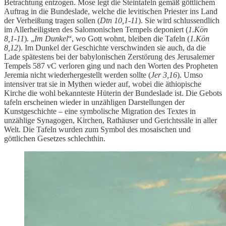
Betrachtung entzogen. Mose legt die Steintafeln gemäß göttlichem
Auftrag in die Bundeslade, welche die levitischen Priester ins Land
der Verheißung tragen sollen (
Dtn 10,1-11
). Sie wird schlussendlich
im Allerheiligsten des Salomonischen Tempels deponiert (
1.Kön
8,1-11
). „
Im Dunkel
“, wo Gott wohnt, bleiben die Tafeln (
1.Kön
8,12
). Im Dunkel der Geschichte verschwinden sie auch, da die
Lade spätestens bei der babylonischen Zerstörung des Jerusalemer
Tempels 587 vC verloren ging und nach den Worten des Propheten
Jeremia nicht wiederhergestellt werden sollte (
Jer 3,16
). Umso
intensiver trat sie in Mythen wieder auf, wobei die äthiopische
Kirche die wohl bekannteste Hüterin der Bundeslade ist. Die Gebots
tafeln erscheinen wieder in unzähligen Darstellungen der
Kunstgeschichte – eine symbolische Migration des Textes in
unzählige Synagogen, Kirchen, Rathäuser und Gerichtssäle in aller
Welt. Die Tafeln wurden zum Symbol des mosaischen und
göttlichen Gesetzes schlechthin.