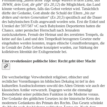
Formulierung „
damit deine Tage lange währen in dem Land, das
JHWH, dein Gott, dir gibt
“ (
Ex 20,12
) die Möglichkeit, das Land
könnte verloren gehen, falls das Gebot verletzt wird. Tatsächlich
dürfte der Gedanke, Gott ahnde die Schuld der Eltern „
bis zur
dritten und vierten Generation
“ (
Ex 20,5
) spezifisch auf die Dauer
des babylonischen Exils angewandt worden sein. Erst die Enkel und
Urenkel der 597/587 vC nach Babylonien Deportierten hatten die
Chance, unter persischer Herrschaft nach Jerusalem
zurückzukehren. Fernab der Heimat und des zerstörten Tempels, da
keine auf das Land und den Tempelkult bezogenen Gesetze mehr
eingehalten werden konnten, trugen ethische Grundforderungen, die
in Gestalt der Zehn Gebote konzipiert wurden, zur Stärkung der
kollektiven Identität der Exilsgemeinde bei.
Eine revolutionäre politische Idee: Recht geht über Macht
Die wechselseitige Verwobenheit religiöser, ethischer und
rechtlicher Vorstellungen im biblischen Dekalog ist tief in den
kulturellen Ausdrucksformen sowohl des Alten Orients wie auch der
klassischen Antike verwurzelt. Dagegen weist die einmalige
Besonderheit seiner politischen Funktion in die Moderne voraus.
Der Gedanke des göttlichen Gesetzes ist der historische Kern des
modernen Gedankens des Primats des Rechts. Das Gesetz schränkt