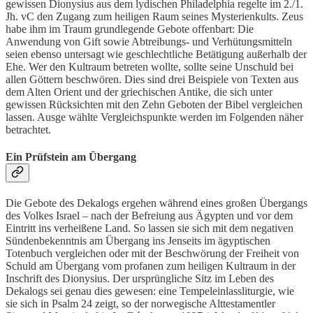
gewissen Dionysius aus dem lydischen Philadelphia regelte im 2./1.
Jh. vC den Zugang zum heiligen Raum seines Mysterienkults. Zeus
habe ihm im Traum grundlegende Gebote offenbart: Die
Anwendung von Gift sowie Abtreibungs- und Verhütungsmitteln
seien ebenso untersagt wie geschlechtliche Betätigung außerhalb der
Ehe. Wer den Kultraum betreten wollte, sollte seine Unschuld bei
allen Göttern beschwören. Dies sind drei Beispiele von Texten aus
dem Alten Orient und der griechischen Antike, die sich unter
gewissen Rücksichten mit den Zehn Geboten der Bibel vergleichen
lassen. Ausge wählte Vergleichspunkte werden im Folgenden näher
betrachtet.
Ein Prüfstein am Übergang
Die Gebote des Dekalogs ergehen während eines großen Übergangs
des Volkes Israel – nach der Befreiung aus Ägypten und vor dem
Eintritt ins verheißene Land. So lassen sie sich mit dem negativen
Sündenbekenntnis am Übergang ins Jenseits im ägyptischen
Totenbuch vergleichen oder mit der Beschwörung der Freiheit von
Schuld am Übergang vom profanen zum heiligen Kultraum in der
Inschrift des Dionysius. Der ursprüngliche Sitz im Leben des
Dekalogs sei genau dies gewesen: eine Tempeleinlassliturgie, wie
sie sich in Psalm 24 zeigt, so der norwegische Alttestamentler