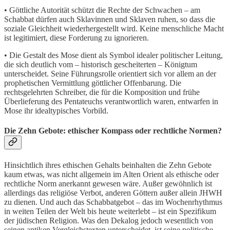
• Göttliche Autorität schützt die Rechte der Schwachen – am
Schabbat dürfen auch Sklavinnen und Sklaven ruhen, so dass die
soziale Gleichheit wiederhergestellt wird. Keine menschliche Macht
ist legitimiert, diese Forderung zu ignorieren.
• Die Gestalt des Mose dient als Symbol idealer politischer Leitung,
die sich deutlich vom – historisch gescheiterten – Königtum
unterscheidet. Seine Führungsrolle orientiert sich vor allem an der
prophetischen Vermittlung göttlicher Offenbarung. Die
rechtsgelehrten Schreiber, die für die Komposition und frühe
Überlieferung des Pentateuchs verantwortlich waren, entwarfen in
Mose ihr idealtypisches Vorbild.
Die Zehn Gebote: ethischer Kompass oder rechtliche Normen?
Hinsichtlich ihres ethischen Gehalts beinhalten die Zehn Gebote
kaum etwas, was nicht allgemein im Alten Orient als ethische oder
rechtliche Norm anerkannt gewesen wäre. Außer gewöhnlich ist
allerdings das religiöse Verbot, anderen Göttern außer allein JHWH
zu dienen. Und auch das Schabbatgebot – das im Wochenrhythmus
in weiten Teilen der Welt bis heute weiterlebt – ist ein Spezifikum
der jüdischen Religion. Was den Dekalog jedoch wesentlich von
seinen antiken Vergleichstexten unterscheidet, ist seine politische