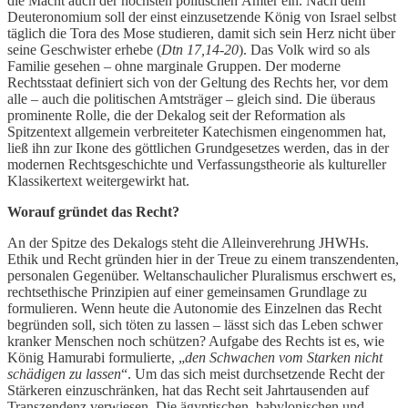
die Macht auch der höchsten politischen Ämter ein. Nach dem
Deuteronomium soll der einst einzusetzende König von Israel selbst
täglich die Tora des Mose studieren, damit sich sein Herz nicht über
seine Geschwister erhebe (
Dtn 17,14-20
). Das Volk wird so als
Familie gesehen – ohne marginale Gruppen. Der moderne
Rechtsstaat definiert sich von der Geltung des Rechts her, vor dem
alle – auch die politischen Amtsträger – gleich sind. Die überaus
prominente Rolle, die der Dekalog seit der Reformation als
Spitzentext allgemein verbreiteter Katechismen eingenommen hat,
ließ ihn zur Ikone des göttlichen Grundgesetzes werden, das in der
modernen Rechtsgeschichte und Verfassungstheorie als kultureller
Klassikertext weitergewirkt hat.
Worauf gründet das Recht?
An der Spitze des Dekalogs steht die Alleinverehrung JHWHs.
Ethik und Recht gründen hier in der Treue zu einem transzendenten,
personalen Gegenüber. Weltanschaulicher Pluralismus erschwert es,
rechtsethische Prinzipien auf einer gemeinsamen Grundlage zu
formulieren. Wenn heute die Autonomie des Einzelnen das Recht
begründen soll, sich töten zu lassen – lässt sich das Leben schwer
kranker Menschen noch schützen? Aufgabe des Rechts ist es, wie
König Hamurabi formulierte, „
den Schwachen vom Starken nicht
schädigen zu lassen
“. Um das sich meist durchsetzende Recht der
Stärkeren einzuschränken, hat das Recht seit Jahrtausenden auf
Transzendenz verwiesen. Die ägyptischen, babylonischen und