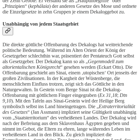
der Zehn Gebote: Er verstand sie als „Hauptinbegriffe“ oder
„Prinzipien“ (
kephálaia
) der anderen Gesetze des Mose und ordnete
die Einzelgesetze in zehn Gruppen je einem Dekaloggebot zu.
Unabhängig von jedem Staatsgebiet
Die direkte göttliche Offenbarung des Dekalogs hat weitreichende
politische Bedeutung. Während im Alten Orient der König der
Gesetzgeber schlechthin war, präsentiert der Pentateuch Gott selbst
als Gesetzgeber. Der Dekalog kann so als „
Gegenmodell zum
altorientalischen Königsrecht
“ gesehen werden (Eckart Otto). Die
Offenbarung geschieht am Sinai, einem ‚utopischen‘ Ort jenseits der
großen Zivilisationen. In der Kargheit der Wüstenberge, die
menschlichem Einfluss trotzen, zeigt sich das Göttliche in den
Naturgewalten. In Gestein vom Berge Sinai ist die Dekalog-
Offenbarung mit göttlichem Finger eingegraben (
Ex 31,18
;
Dtn
9,10
). Mit den Tafeln aus Sinai-Gestein wird der Heilige Berg
symbolisch selbst ins Land hineingetragen. Die „
Extraterritorialität
des Gesetzes
“ (Jan Assmann) impliziert seine Gültigkeit unabhängig
vom „Staatsterritorium“ des verheißenen Landes. Der Dekalog wird
nach der Befreiung aus dem Sklavenhaus Ägypten gegeben und
nimmt im Gebot, die Eltern zu ehren, lange währendes Leben im
verheißenen Land in den Blick. Zu gleich impliziert die