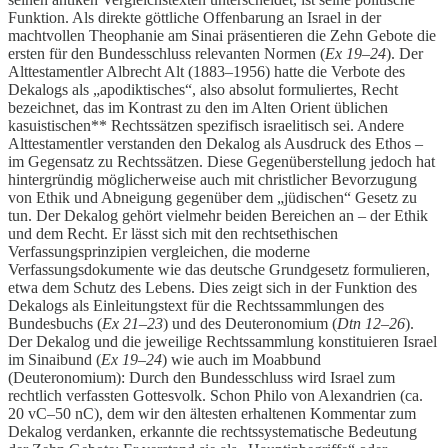
Funktion. Als direkte göttliche Offenbarung an Israel in der
machtvollen Theophanie am Sinai präsentieren die Zehn Gebote die
ersten für den Bundesschluss relevanten Normen (
Ex 19–24
). Der
Alttestamentler Albrecht Alt (1883–1956) hatte die Verbote des
Dekalogs als „apodiktisches“, also absolut formuliertes, Recht
bezeichnet, das im Kontrast zu den im Alten Orient üblichen
kasuistischen** Rechtssätzen spezifisch israelitisch sei. Andere
Alttestamentler verstanden den Dekalog als Ausdruck des Ethos –
im Gegensatz zu Rechtssätzen. Diese Gegenüberstellung jedoch hat
hintergründig möglicherweise auch mit christlicher Bevorzugung
von Ethik und Abneigung gegenüber dem „jüdischen“ Gesetz zu
tun. Der Dekalog gehört vielmehr beiden Bereichen an – der Ethik
und dem Recht. Er lässt sich mit den rechtsethischen
Verfassungsprinzipien vergleichen, die moderne
Verfassungsdokumente wie das deutsche Grundgesetz formulieren,
etwa dem Schutz des Lebens. Dies zeigt sich in der Funktion des
Dekalogs als Einleitungstext für die Rechtssammlungen des
Bundesbuchs (
Ex 21–23
) und des Deuteronomium (
Dtn 12–26
).
Der Dekalog und die jeweilige Rechtssammlung konstituieren Israel
im Sinaibund (
Ex 19–24
) wie auch im Moabbund
(Deuteronomium): Durch den Bundesschluss wird Israel zum
rechtlich verfassten Gottesvolk. Schon Philo von Alexandrien (ca.
20 vC–50 nC), dem wir den ältesten erhaltenen Kommentar zum
Dekalog verdanken, erkannte die rechtssystematische Bedeutung