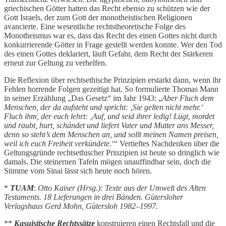
griechischen Götter hatten das Recht ebenso zu schützen wie der
Gott Israels, der zum Gott der monotheistischen Religionen
avancierte. Eine wesentliche rechtstheoretische Folge des
Monotheismus war es, dass das Recht des einen Gottes nicht durch
konkurrierende Götter in Frage gestellt werden konnte. Wer den Tod
des einen Gottes deklariert, läuft Gefahr, dem Recht der Stärkeren
erneut zur Geltung zu verhelfen.
Die Reflexion über rechtsethische Prinzipien erstarkt dann, wenn ihr
Fehlen horrende Folgen gezeitigt hat. So formulierte Thomas Mann
in seiner Erzählung „Das Gesetz“ im Jahr 1943: „
Aber Fluch dem
Menschen, der da aufsteht und spricht: ‚Sie gelten nicht mehr.‘
Fluch ihm, der euch lehrt: ‚Auf, und seid ihrer ledig! Lügt, mordet
und raubt, hurt, schändet und liefert Vater und Mutter ans Messer,
denn so steht’s dem Menschen an, und sollt meinen Namen preisen,
weil ich euch Freiheit verkündete.
‘“ Vertieftes Nachdenken über die
Geltungsgründe rechtsethischer Prinzipien ist heute so dringlich wie
damals. Die steinernen Tafeln mögen unauffindbar sein, doch die
Stimme vom Sinai lässt sich heute noch hören.
*
TUAM
:
Otto Kaiser (Hrsg.): Texte aus der Umwelt des Alten
Testaments. 18 Lieferungen in drei Bänden. Gütersloher
Verlagshaus Gerd Mohn, Gütersloh 1982–1997.
**
Kasuistische Rechtssätze
konstruieren einen Rechtsfall und die