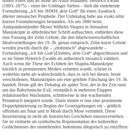
hohen Alters und an Mose als Autor festhalten. Heinrich Ewald
(1803–1875) – einer der Göttinger Sieben – hielt die einleitende
Formulierung „
ich bin JHWH, dein Gott
“ für einen Ausdruck
ältester mosaischer Prophetie. Der Urdekalog habe aus exakt zehn
kurzen Formulierungen bestanden. Als um 1880 beim
Antiquitätenhändler Moses Wilhelm Shapira in Jerusalem
Manuskripte in althebräischer Schrift auftauchten, enthielten diese
eine Fassung der Zehn Gebote, die den bibelwissenschaftlichen
Idealvorstellungen des 19. Jh. genau entsprach: Zehn kurze Gebote
werden jeweils durch die – „elohistisch“ abgewandelte –
Formulierung „
ich bin Gott
(
Elohim
),
dein Gott
“ abgeschlossen und
so im Sinne Heinrich Ewalds als authentisch mosaisch validiert.
Auch wenn die These der Echtheit der Shapira-Manuskripte
kürzlich in prominenten Medien vertreten wurde, scheint es
weiterhin mehr als wahrscheinlich, dass es sich bei diesen, heute
verschollenen, Manuskripten um eine gelehrte Fälschung des 19. Jh.
handelt. Heute gilt der Dekalog als später Text, der in der Zeit rund
um das Babylonische Exil, vermutlich in mehreren Etappen
redaktionellen Wachstums, schrittweise in den wachsenden
Pentateuch integriert wurde. Darin nimmt er nun eine prominente
Doppelplatzierung zu Beginn der Gesetzgebungen ein – göttlich
offenbart am Sinai und in Moab durch Mose vermittelt. Diese
Inszenierung ist nicht als historisches Geschehen misszuverstehen.
Sie ist vielmehr als symbolische Repräsentation des kulturellen
Gedächtnisses des entstehenden Judentums allegorisch zu entziffern: