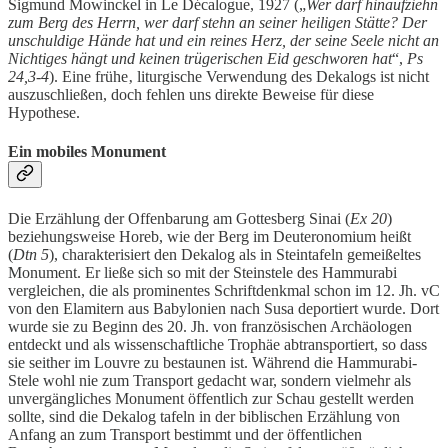
Sigmund Mowinckel in Le Décalogue, 1927 („
Wer darf hinaufziehn
zum Berg des Herrn, wer darf stehn an seiner heiligen Stätte? Der
unschuldige Hände hat und ein reines Herz, der seine Seele nicht an
Nichtiges hängt und keinen trügerischen Eid geschworen hat
“,
Ps
24,3-4
). Eine frühe‚ liturgische Verwendung des Dekalogs ist nicht
auszuschließen, doch fehlen uns direkte Beweise für diese
Hypothese.
Ein mobiles Monument
Die Erzählung der Offenbarung am Gottesberg Sinai (
Ex 20
)
beziehungsweise Horeb, wie der Berg im Deuteronomium heißt
(
Dtn 5
), charakterisiert den Dekalog als in Steintafeln gemeißeltes
Monument. Er ließe sich so mit der Steinstele des Hammurabi
vergleichen, die als prominentes Schriftdenkmal schon im 12. Jh. vC
von den Elamitern aus Babylonien nach Susa deportiert wurde. Dort
wurde sie zu Beginn des 20. Jh. von französischen Archäologen
entdeckt und als wissenschaftliche Trophäe abtransportiert, so dass
sie seither im Louvre zu bestaunen ist. Während die Hammurabi-
Stele wohl nie zum Transport gedacht war, sondern vielmehr als
unvergängliches Monument öffentlich zur Schau gestellt werden
sollte, sind die Dekalog tafeln in der biblischen Erzählung von
Anfang an zum Transport bestimmt und der öffentlichen