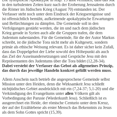
in den turbulenten Zeiten kurz nach der Eroberung Jerusalems durch
die Römer im Jüdischen Krieg (August 70) entstanden ist. Der
Verfasser steht noch unter dem Eindruck der Kriegsereignisse und
ist offensichtlich bemüht, aufkeimende apokalyptische Erwartungen
und Befürchtungen zu dämpfen. Die Gemeinde soll in den
Verfolgungen gestärkt werden, die im und nach dem jüdischen
Krieg gerade in Syrien auch alle die Gruppen trafen, die dem
Judentum nahestanden. Für die Gemeinde, für die der Autor Markus
schreibt, ist die jüdische Tora nicht mehr als Kultgesetz, sondern
primär als ethische Weisung relevant. Es ist daher sicher kein Zufall,
dass das Doppelgebot der Liebe sowohl den Höhepunkt als auch
das Ziel der Auseinandersetzungen und Gespräche Jesu mit den
Repräsentanten des Judentums über die Tora bildet (12,28-34).
Dabei versteht der Verfasser das Gebot als allgemeines Prinzip,
das durch das jeweilige Handeln konkret gefüllt werden muss
.
Allem Anschein nach betrieb die angesprochene Gemeinde selbst
Mission unter den Heiden, denn die Wirksamkeit Jesu schließt
nichtjüdisches Gebiet ausdrücklich mit ein (7,24-37; 5,1-20) und die
Verkündigung des Evangeliums unter
allen
Völkern gilt als
Vorbedingung der Parusie (Wiederkunft Jesu). Schließlich ist es
ausgerechnet ein Heide, der römische Centurio unter dem Kreuz,
der auf der Erzählebene als erster Mensch das Bekenntnis zu Jesus
als dem Sohn Gottes spricht (15,39).