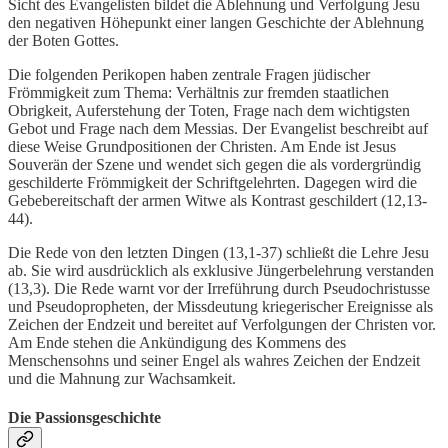
Sicht des Evangelisten bildet die Ablehnung und Verfolgung Jesu
den negativen Höhepunkt einer langen Geschichte der Ablehnung
der Boten Gottes.
Die folgenden Perikopen haben zentrale Fragen jüdischer
Frömmigkeit zum Thema: Verhältnis zur fremden staatlichen
Obrigkeit, Auferstehung der Toten, Frage nach dem wichtigsten
Gebot und Frage nach dem Messias. Der Evangelist beschreibt auf
diese Weise Grundpositionen der Christen. Am Ende ist Jesus
Souverän der Szene und wendet sich gegen die als vordergründig
geschilderte Frömmigkeit der Schriftgelehrten. Dagegen wird die
Gebebereitschaft der armen Witwe als Kontrast geschildert (12,13-
44).
Die Rede von den letzten Dingen (13,1-37) schließt die Lehre Jesu
ab. Sie wird ausdrücklich als exklusive Jüngerbelehrung verstanden
(13,3). Die Rede warnt vor der Irreführung durch Pseudochristusse
und Pseudopropheten, der Missdeutung kriegerischer Ereignisse als
Zeichen der Endzeit und bereitet auf Verfolgungen der Christen vor.
Am Ende stehen die Ankündigung des Kommens des
Menschensohns und seiner Engel als wahres Zeichen der Endzeit
und die Mahnung zur Wachsamkeit.
Die Passionsgeschichte