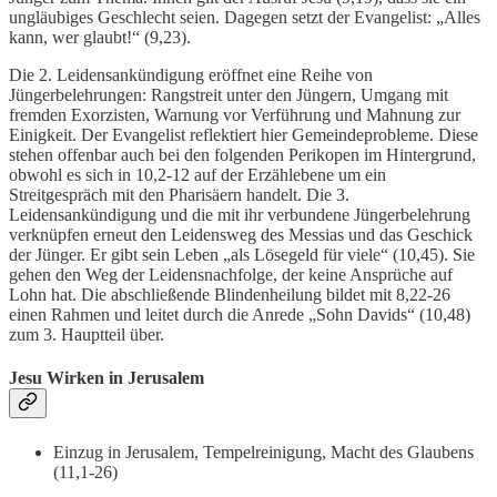
ungläubiges Geschlecht seien. Dagegen setzt der Evangelist: „Alles
kann, wer glaubt!“ (9,23).
Die 2. Leidensankündigung eröffnet eine Reihe von
Jüngerbelehrungen: Rangstreit unter den Jüngern, Umgang mit
fremden Exorzisten, Warnung vor Verführung und Mahnung zur
Einigkeit. Der Evangelist reflektiert hier Gemeindeprobleme. Diese
stehen offenbar auch bei den folgenden Perikopen im Hintergrund,
obwohl es sich in 10,2-12 auf der Erzählebene um ein
Streitgespräch mit den Pharisäern handelt. Die 3.
Leidensankündigung und die mit ihr verbundene Jüngerbelehrung
verknüpfen erneut den Leidensweg des Messias und das Geschick
der Jünger. Er gibt sein Leben „als Lösegeld für viele“ (10,45). Sie
gehen den Weg der Leidensnachfolge, der keine Ansprüche auf
Lohn hat. Die abschließende Blindenheilung bildet mit 8,22-26
einen Rahmen und leitet durch die Anrede „Sohn Davids“ (10,48)
zum 3. Hauptteil über.
Jesu Wirken in Jerusalem
Einzug in Jerusalem, Tempelreinigung, Macht des Glaubens
(11,1-26)