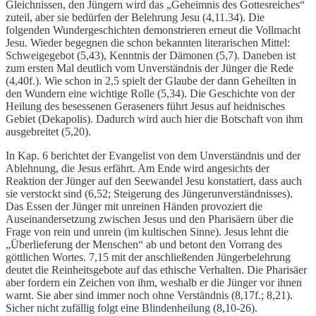
Gleichnissen, den Jüngern wird das „Geheimnis des Gottesreiches“
zuteil, aber sie bedürfen der Belehrung Jesu (4,11.34). Die
folgenden Wundergeschichten demonstrieren erneut die Vollmacht
Jesu. Wieder begegnen die schon bekannten literarischen Mittel:
Schweigegebot (5,43), Kenntnis der Dämonen (5,7). Daneben ist
zum ersten Mal deutlich vom Unverständnis der Jünger die Rede
(4,40f.). Wie schon in 2,5 spielt der Glaube der dann Geheilten in
den Wundern eine wichtige Rolle (5,34). Die Geschichte von der
Heilung des besessenen Geraseners führt Jesus auf heidnisches
Gebiet (Dekapolis). Dadurch wird auch hier die Botschaft von ihm
ausgebreitet (5,20).
In Kap. 6 berichtet der Evangelist von dem Unverständnis und der
Ablehnung, die Jesus erfährt. Am Ende wird angesichts der
Reaktion der Jünger auf den Seewandel Jesu konstatiert, dass auch
sie verstockt sind (6,52; Steigerung des Jüngerunverständnisses).
Das Essen der Jünger mit unreinen Händen provoziert die
Auseinandersetzung zwischen Jesus und den Pharisäern über die
Frage von rein und unrein (im kultischen Sinne). Jesus lehnt die
„Überlieferung der Menschen“ ab und betont den Vorrang des
göttlichen Wortes. 7,15 mit der anschließenden Jüngerbelehrung
deutet die Reinheitsgebote auf das ethische Verhalten. Die Pharisäer
aber fordern ein Zeichen von ihm, weshalb er die Jünger vor ihnen
warnt. Sie aber sind immer noch ohne Verständnis (8,17f.; 8,21).
Sicher nicht zufällig folgt eine Blindenheilung (8,10-26).