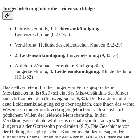
Jüngerbelehrung über die Leidensnachfolge
Petrusbekenntnis,
1. Leidensankündigung
,
Leidensnachfolge (8,27-9,1)
Verklärung, Heilung des epileptischen Knaben (9,2-29)
2. Leidensankündigung
, Jüngerbelehrung (9,30-50)
Auf dem Weg nach Jerusalem: Streitgespräch,
Jüngerbelehrung,
3. Leidensankündigung
, Blindenheilung
(10,1-52)
Das stellvertretend für die Jünger von Petrus gesprochene
Messiasbekenntnis (8,29) scheint das Missverständnis der Jünger
zunächst zu beenden (Schweigegebot 8,30). Die Reaktion auf die
erste Leidensankündigung zeigt aber sogleich, dass ihnen das wahre
Wesen Jesu immer noch verborgen geblieben ist. Jesus ist nach
göttlichem Willen der leidende Menschensohn. In der
Verklärungsgeschichte wird Jesus deshalb vor den ausgewählten
Jüngern als der Gottessohn proklamiert (9,7). Die Geschichte von
der Heilung des epileptischen Knaben macht das Versagen der
Jünger zum Thema. Ihnen gilt der Ausruf Jesu (9,19), dass sie ein