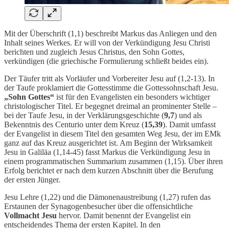
Mit der Überschrift (1,1) beschreibt Markus das Anliegen und den
Inhalt seines Werkes. Er will von der Verkündigung Jesu Christi
berichten und zugleich Jesus Christus, den Sohn Gottes,
verkündigen (die griechische Formulierung schließt beides ein).
Der Täufer tritt als Vorläufer und Vorbereiter Jesu auf (1,2-13). In
der Taufe proklamiert die Gottesstimme die Gottessohnschaft Jesu.
„Sohn Gottes“
ist für den Evangelisten ein besonders wichtiger
christologischer Titel. Er begegnet dreimal an prominenter Stelle –
bei der Taufe Jesu, in der Verklärungsgeschichte (
9,7
) und als
Bekenntnis des Centurio unter dem Kreuz (
15,39
). Damit umfasst
der Evangelist in diesem Titel den gesamten Weg Jesu, der im EMk
ganz auf das Kreuz ausgerichtet ist. Am Beginn der Wirksamkeit
Jesu in Galiläa (1,14-45) fasst Markus die Verkündigung Jesu in
einem programmatischen Summarium zusammen (1,15). Über ihren
Erfolg berichtet er nach dem kurzen Abschnitt über die Berufung
der ersten Jünger.
Jesu Lehre (1,22) und die Dämonenaustreibung (1,27) rufen das
Erstaunen der Synagogenbesucher über die offensichtliche
Vollmacht Jesu
hervor. Damit benennt der Evangelist ein
entscheidendes Thema der ersten Kapitel. In den