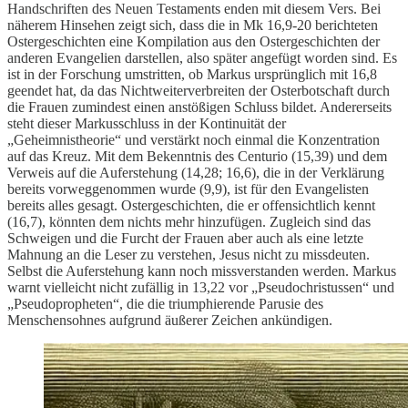
Handschriften des Neuen Testaments enden mit diesem Vers. Bei
näherem Hinsehen zeigt sich, dass die in Mk 16,9-20 berichteten
Ostergeschichten eine Kompilation aus den Ostergeschichten der
anderen Evangelien darstellen, also später angefügt worden sind. Es
ist in der Forschung umstritten, ob Markus ursprünglich mit 16,8
geendet hat, da das Nichtweiterverbreiten der Osterbotschaft durch
die Frauen zumindest einen anstößigen Schluss bildet. Andererseits
steht dieser Markusschluss in der Kontinuität der
„Geheimnistheorie“ und verstärkt noch einmal die Konzentration
auf das Kreuz. Mit dem Bekenntnis des Centurio (15,39) und dem
Verweis auf die Auferstehung (14,28; 16,6), die in der Verklärung
bereits vorweggenommen wurde (9,9), ist für den Evangelisten
bereits alles gesagt. Ostergeschichten, die er offensichtlich kennt
(16,7), könnten dem nichts mehr hinzufügen. Zugleich sind das
Schweigen und die Furcht der Frauen aber auch als eine letzte
Mahnung an die Leser zu verstehen, Jesus nicht zu missdeuten.
Selbst die Auferstehung kann noch missverstanden werden. Markus
warnt vielleicht nicht zufällig in 13,22 vor „Pseudochristussen“ und
„Pseudopropheten“, die die triumphierende Parusie des
Menschensohnes aufgrund äußerer Zeichen ankündigen.