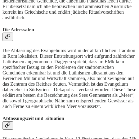
heidenchristliche Gemeinde, die außerhalb Palästinas leben dürfte.
Er übersetzt nämlich alle hebräischen und aramäischen Ausdrücke
korrekt ins Griechische und erklärt jüdische Ritualvorschriften
ausführlich.
Die Adressaten
Die Abfassung des Evangeliums wird in der altkirchlichen Tradition
in Rom lokalisiert. Dieser Entstehungsort wird aufgrund zahlreicher
Latinismen angenommen. Dagegen spricht, dass im EMk kein
spezifischer Bezug zu den Problemen der stadtrömischen
Gemeinden erkennbar ist und die Latinismen allesamt aus den
Bereichen Militär und Wirtschaft stammen, also nicht zwingend auf
das Zentrum des Reiches deuten. Vermutlich ist das Evangelium
daher eher in Südsyrien – Dekapolis – verfasst worden. Diese These
erklärt am besten die Bezeichnung des Sees Gennesaret als „Meer“,
die sowohl geographische Nähe zum entsprechenden Gewässer als
auch Ferne zu einem wirklichen Meer voraussetzt.
Abfassungszeit und -situation
Die synoptische Apokalypse in Kap. 13 lässt vermuten, dass das Mk