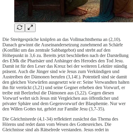
Die Streitgespräche knüpfen an das Vollmachtsthema an (2,10).
Danach gewinnt die Auseinandersetzung zunehmend an Schärfe
(Konflikt um das zentrale Sabbatgebot) und strebt auf den
Höhepunkt in 3,6 zu. Bereits jetzt beschließen nach der Darstellung
des EMk die Pharisäer und Anhänger des Herodes den Tod Jesu.
Damit ist für den Leser das Kreuz bei der weiteren Lektüre ständig
präsent. Auch die Jünger sind wie Jesus zum Verkündigen und
Austreiben der Dämonen berufen (3,14f.). Potentiell sind sie damit
den gleichen Vorwürfen ausgesetzt wie er: Seine Verwandten halten
ihn für verrückt (3,21) und seine Gegner erheben den Vorwurf, er
treibe mit Beelzebul die Dämonen aus (3,22). Gegen diesen
Vorwurf wehrt sich Jesus mit Vergleichen aus öffentlicher und
privater Sphäre und dem Gegenvorwurf der Blasphemie. Nur wer
den Willen Gottes tut, gehört zur Familie Jesu (3,7-35).
Die Gleichnisrede (4,1-34) reflektiert zunächst das Thema des
Hörens und redet dann vom Wesen des Gottesreiches. Die
Gleichnisse sind als Rätselrede verstanden. Jesus redet in