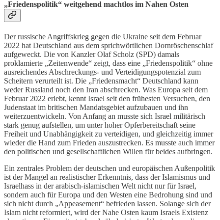
„Friedenspolitik“ weitgehend machtlos im Nahen Osten
Der russische Angriffskrieg gegen die Ukraine seit dem Februar
2022 hat Deutschland aus dem sprichwörtlichen Dornröschenschlaf
aufgeweckt. Die von Kanzler Olaf Scholz (SPD) damals
proklamierte „Zeitenwende“ zeigt, dass eine „Friedenspolitik“ ohne
ausreichendes Abschreckungs- und Verteidigungspotenzial zum
Scheitern verurteilt ist. Die „Friedensmacht“ Deutschland kann
weder Russland noch den Iran abschrecken. Was Europa seit dem
Februar 2022 erlebt, kennt Israel seit den frühesten Versuchen, den
Judenstaat im britischen Mandatsgebiet aufzubauen und ihn
weiterzuentwickeln. Von Anfang an musste sich Israel militärisch
stark genug aufstellen, um unter hoher Opferbereitschaft seine
Freiheit und Unabhängigkeit zu verteidigen, und gleichzeitig immer
wieder die Hand zum Frieden auszustrecken. Es musste auch immer
den politischen und gesellschaftlichen Willen für beides aufbringen.
Ein zentrales Problem der deutschen und europäischen Außenpolitik
ist der Mangel an realistischer Erkenntnis, dass der Islamismus und
Israelhass in der arabisch-islamischen Welt nicht nur für Israel,
sondern auch für Europa und den Westen eine Bedrohung sind und
sich nicht durch „Appeasement“ befrieden lassen. Solange sich der
Islam nicht reformiert, wird der Nahe Osten kaum Israels Existenz