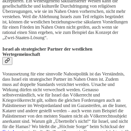
akzeptieren. Ein weitestgehend säkularisierter Westen kann die
gesellschaftliche und kulturelle Durchdringung von religiösen
Überzeugungen, wie sie im Nahen Osten vorherrschen, nicht mehr
verstehen. Weil die Ablehnung Israels zum Teil religiös begründet
ist, können die westlichen beziehungsweise säkularen Vorstellungen
für einen Frieden im Nahen Osten nicht greifen, auch wenn sie
rational einen
Sinn ergeben, wie zum Beispiel das Konzept der
„Zwei-Staaten-Lösung“.
Israel als strategischer Partner der westlichen
Wertegemeinschaft
Voraussetzung für eine sinnvolle Nahostpolitik ist das Verständnis,
dass Israel ein strategischer Partner im Nahen Osten ist. Zudem
muss auf doppelte Standards verzichtet werden. Ursache und
Wirkung dürfen nicht verwechselt werden. Genauso
selbstverständlich, wie für Israel das Völkerrecht und
Kriegsvölkerrecht gilt, sollten die gleichen Forderungen auch an
Palästinenser im Westjordanland und im Gazastreifen, an die Iraner,
Katarer und andere gestellt werden – auch wenn zum Beispiel die
Palästinenser von den meisten Staaten nicht als Völkerrechtssubjekt
anerkannt sind. Warum gilt „Übertreibt’s nicht!“ für Israel, und nicht
für die Hamas? Wo bleibt die „Höchste Sorge“ beim Schicksal der