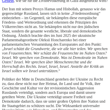
Geiseln
, wie sie für die Zivilbevölkerung in Gaza ausgedrückt wird?
Der Iran mit seinen Proxys Hamas und Hisbollah, genauso wie das
gegenwärtige Russland, lassen sich in keine „Friedensordnung“
einbeziehen – im Gegenteil, sie bekämpfen diese europäische
Friedens- und Werteordnung und erkennen die Prinzipien des
Völkerrechtes nicht an. Sie bekämpfen nicht nur den jüdischen
Staat, sondern die gesamte westliche, liberale und demokratische
Ordnung. Ähnlich brachte dies im Juni 2025 der ukrainische
Parlamentsabgeordnete Oleksii Honcharenko bei einer
parlamentarischen Versammlung des Europarates auf den Punkt:
„
Israel schützt die Grundwerte, die wir alle hier teilen. Wir sprechen
von Frauenrechten. Wer schützt die Frauenrechte im Nahen Osten?
Israel. Wir sprechen von Demokratie. Was ist Demokratie im Nahen
Osten? Israel. Wir sprechen über Menschenrechte und die
Herrschaft des Rechts. Israel, Israel, Israel. Anstelle der Kritik an
Israel sollten wir Israel unterstützen
.“
Politiker der Mitte in Deutschland gestehen der Ukraine zu Recht
zu, dass diese nicht nur ihre Heimat, ihr Land und ihr Volk, ihre
Geschichte und Kultur vor der revisionistischen Aggression
Russlands verteidigt, sondern auch Europa und damit unsere
geteilten Werte. Die Ukraine verteidigt unsere Freiheit und
Demokratie dadurch, dass sie unter großen Opfern ihre Nation und
ihr Staatsgebiet zu schützen sucht. Die Wirksamkeit universaler