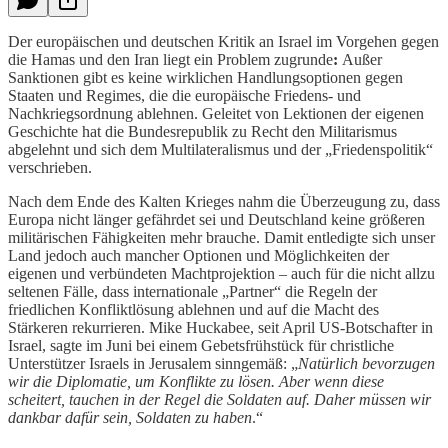
Der europäischen und deutschen Kritik an Israel im Vorgehen gegen
die Hamas und den Iran liegt ein Problem zugrunde
:
Außer
Sanktionen gibt es
keine wirklichen Handlungsoptionen gegen
Staaten und Regimes, die die europäische Friedens- und
Nachkriegsordnung ablehnen. Geleitet von Lektionen der eigenen
Geschichte hat die Bundesrepublik zu Recht den Militarismus
abgelehnt und sich dem Multilateralismus und der „Friedenspolitik“
verschrieben.
Nach dem Ende des Kalten Krieges nahm die Überzeugung zu, dass
Europa nicht länger gefährdet sei und Deutschland keine größeren
militärischen Fähigkeiten mehr brauche. Damit entledigte sich unser
Land
jedoch auch mancher Optionen und Möglichkeiten der
eigenen und verbündeten Machtprojektion – auch für die nicht allzu
seltenen Fälle, dass internationale „Partner“ die Regeln der
friedlichen Konfliktlösung ablehnen und auf die Macht des
Stärkeren rekurrieren. Mike Huckabee, seit April US-Botschafter in
Israel, sagte im Juni bei einem Gebetsfrühstück für christliche
Unterstützer Israels in Jerusalem sinngemäß: „
Natürlich bevorzugen
wir die Diplomatie, um Konflikte zu lösen. Aber wenn diese
scheitert, tauchen in der Regel die Soldaten auf. Daher müssen wir
dankbar dafür sein, Soldaten zu haben
.“