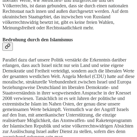
liberaler Werte, wie Menschen- und Bürgerrechte und des
Völkerrechts, ist daran gebunden, dass sie durch einen nationalen
Rechtsstaat nach innen und außen durchgesetzt werden. Auf dem
ukrainischen Staatsgebiet, das inzwischen von Russland
völkerrechtswidrig besetzt ist, gibt es keine freien Wahlen,
Meinungsfreiheit oder Rechtsstaatlichkeit mehr.
Bedrohung durch den Islamismus
Parallel dazu darf unsere Politik verstärkt die Erkenntnis darüber
erlangen, dass auch Israel nicht nur sein Land und seine eigene
Demokratie und Freiheit verteidigt, sondern auch die liberalen Werte
der gesamten westlichen Welt. Angela Merkel (CDU)
hatte auf diese
moralische, strukturelle Verbundenheit zwischen Israel und Europa
beziehungsweise Deutschland im liberalen Demokratie- und
Staatsverständnis in ihrer wegweisenden Ansprache in der Knesset
2008 verwiesen. Tatsächlich ist es seit Jahren der politische und
extremistische Islam im Nahen Osten, der genau diese unsere
gemeinsamen Werte bekämpft. Vermutlich war der Angriff Israels
auf den Iran, mit amerikanischer Unterstützung, die einzige
realisierbare Möglichkeit, das Atomwaffen- und Raketenprogramm
der Islamischen Republik und seine völkerrechtswidrigen Absichten
zur Auslöschung Israel außer Dienst zu stellen, sofern dies denn
ausreichend gelungen sein mag.