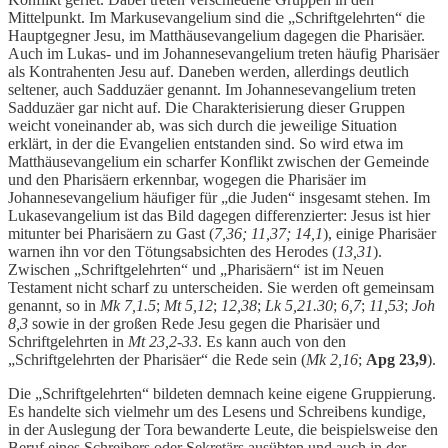
Mittelpunkt. Im Markusevangelium sind die „Schriftgelehrten“ die
Hauptgegner Jesu, im Matthäusevangelium dagegen die Pharisäer.
Auch im Lukas- und im Johannesevangelium treten häufig Pharisäer
als Kontrahenten Jesu auf. Daneben werden, allerdings deutlich
seltener, auch Sadduzäer genannt. Im Johannesevangelium treten
Sadduzäer gar nicht auf. Die Charakterisierung dieser Gruppen
weicht voneinander ab, was sich durch die jeweilige Situation
erklärt, in der die Evangelien entstanden sind. So wird etwa im
Matthäusevangelium ein scharfer Konflikt zwischen der Gemeinde
und den Pharisäern erkennbar, wogegen die Pharisäer im
Johannesevangelium häufiger für „die Juden“ insgesamt stehen. Im
Lukasevangelium ist das Bild dagegen differenzierter: Jesus ist hier
mitunter bei Pharisäern zu Gast (
7,36; 11,37; 14,1
), einige Pharisäer
warnen ihn vor den Tötungsabsichten des Herodes (
13,31
).
Zwischen „Schriftgelehrten“ und „Pharisäern“ ist im Neuen
Testament nicht scharf zu unterscheiden. Sie werden oft gemeinsam
genannt, so in
Mk 7,1.5
;
Mt 5,12
;
12,38
;
Lk 5,21.30
;
6,7
;
11,53
;
Joh
8,3
sowie in der großen Rede Jesu gegen die Pharisäer und
Schriftgelehrten in
Mt 23,2-33
. Es kann auch von den
„Schriftgelehrten der Pharisäer“ die Rede sein (
Mk 2,16
;
Apg 23,9
).
Die „Schriftgelehrten“ bildeten demnach keine eigene Gruppierung.
Es handelte sich vielmehr um des Lesens und Schreibens kundige,
in der Auslegung der Tora bewanderte Leute, die beispielsweise den
Beruf eines Schreibers oder Sekretärs ausübten und auch in der