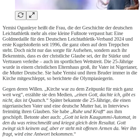
Yemisi Ogunleye heißt die Frau, die der Geschichte der deutschen
Leichtathletik mehr als eine kleine Fußnote verpasst hat: Eine
Goldmedaille für den Deutschen Leichtathletik-Verband 2024 und
erste Kugelstoßerin seit 1996, die ganz oben auf dem Treppchen
steht. Doch nicht nur das sorgte für Aufsehen, sondern auch ihr
Bekenntnis, dass es der christliche Glaube sei, der ihr Stärke und
Vertrauen verleihe – auch im sportlichen Wettstreit. Die 25-Jährige
wurde in einem christlichen Elternhaus groß, ihr Vater ist Nigerianer,
die Mutter Deutsche. Sie habe Yemisi und ihren Bruder immer in die
Kirche mitgeschleppt, so berichtete die Olympiasiegerin.
Gegen deren Willen. „Kirche war zu dem Zeitpunkt für mich ganz
weit weg“, erzählte sie den Medien, „
einen Gott, dachte ich, gibt es
nicht, das ist Quatsch.
“ Später bekannte die 25-Jährige, die einen
nigerianischen Vater und eine deutsche Mutter hat, in Interviews
freimütig ihren Glauben. Sie habe „
Ruhe und Kraft
“ aus ihm
geschöpft. Betonte aber auch: „
Gott ist kein Kaugummi-Automat, in
den du was reinschmeißt und kriegst gleich dein Resultat. Gott
zwingt sich keinem auf, aber er steht mit offenen Armen da. Wer ihn
fragt, wird eine Antwort bekommen
.“