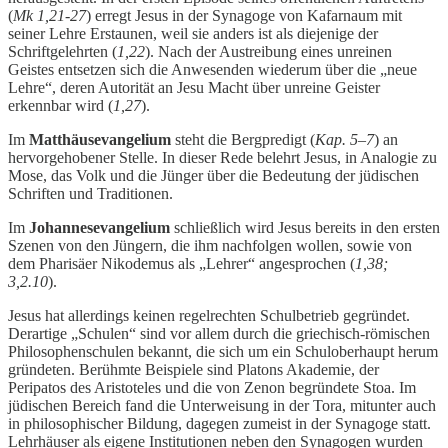
(
Mk 1,21-27
) erregt Jesus in der Synagoge von Kafarnaum mit
seiner Lehre Erstaunen, weil sie anders ist als diejenige der
Schriftgelehrten (
1,22
). Nach der Austreibung eines unreinen
Geistes entsetzen sich die Anwesenden wiederum über die „neue
Lehre“, deren Autorität an Jesu Macht über unreine Geister
erkennbar wird (
1,27
).
Im
Matthäusevangelium
steht die Bergpredigt (
Kap. 5–7
) an
hervorgehobener Stelle. In dieser Rede belehrt Jesus, in Analogie zu
Mose, das Volk und die Jünger über die Bedeutung der jüdischen
Schriften und Traditionen.
Im
Johannesevangelium
schließlich wird Jesus bereits in den ersten
Szenen von den Jüngern, die ihm nachfolgen wollen, sowie von
dem Pharisäer Nikodemus als „Lehrer“ angesprochen (
1,38;
3,2.10
).
Jesus hat allerdings keinen regelrechten Schulbetrieb gegründet.
Derartige „Schulen“ sind vor allem durch die griechisch-römischen
Philosophenschulen bekannt, die sich um ein Schuloberhaupt herum
gründeten. Berühmte Beispiele sind Platons Akademie, der
Peripatos des Aristoteles und die von Zenon begründete Stoa. Im
jüdischen Bereich fand die Unterweisung in der Tora, mitunter auch
in philosophischer Bildung, dagegen zumeist in der Synagoge statt.
Lehrhäuser als eigene Institutionen neben den Synagogen wurden