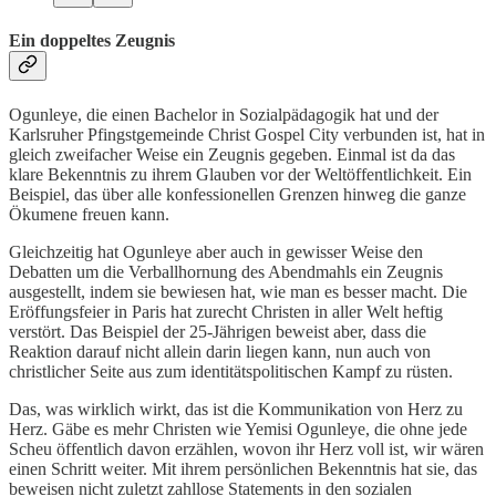
Ein doppeltes Zeugnis
Ogunleye, die einen Bachelor in Sozialpädagogik hat und der
Karlsruher Pfingstgemeinde Christ Gospel City verbunden ist, hat in
gleich zweifacher Weise ein Zeugnis gegeben. Einmal ist da das
klare Bekenntnis zu ihrem Glauben vor der Weltöffentlichkeit. Ein
Beispiel, das über alle konfessionellen Grenzen hinweg die ganze
Ökumene freuen kann.
Gleichzeitig hat Ogunleye aber auch in gewisser Weise den
Debatten um die Verballhornung des Abendmahls ein Zeugnis
ausgestellt, indem sie bewiesen hat, wie man es besser macht. Die
Eröffungsfeier in Paris hat zurecht Christen in aller Welt heftig
verstört. Das Beispiel der 25-Jährigen beweist aber, dass die
Reaktion darauf nicht allein darin liegen kann, nun auch von
christlicher Seite aus zum identitätspolitischen Kampf zu rüsten.
Das, was wirklich wirkt, das ist die Kommunikation von Herz zu
Herz. Gäbe es mehr Christen wie Yemisi Ogunleye, die ohne jede
Scheu öffentlich davon erzählen, wovon ihr Herz voll ist, wir wären
einen Schritt weiter. Mit ihrem persönlichen Bekenntnis hat sie, das
beweisen nicht zuletzt zahllose Statements in den sozialen