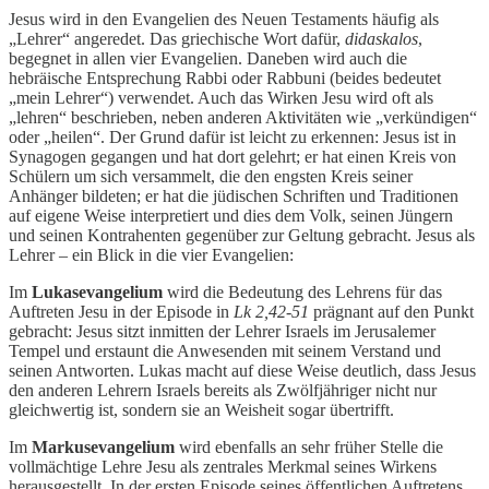
Jesus wird in den Evangelien des Neuen Testaments häufig als
„Lehrer“ angeredet. Das griechische Wort dafür,
didaskalos
,
begegnet in allen vier Evangelien. Daneben wird auch die
hebräische Entsprechung Rabbi oder Rabbuni (beides bedeutet
„mein Lehrer“) verwendet. Auch das Wirken Jesu wird oft als
„lehren“ beschrieben, neben anderen Aktivitäten wie „verkündigen“
oder „heilen“. Der Grund dafür ist leicht zu erkennen: Jesus ist in
Synagogen gegangen und hat dort gelehrt; er hat einen Kreis von
Schülern um sich versammelt, die den engsten Kreis seiner
Anhänger bildeten; er hat die jüdischen Schriften und Traditionen
auf eigene Weise interpretiert und dies dem Volk, seinen Jüngern
und seinen Kontrahenten gegenüber zur Geltung gebracht. Jesus als
Lehrer – ein Blick in die vier Evangelien:
Im
Lukasevangelium
wird die Bedeutung des Lehrens für das
Auftreten Jesu in der Episode in
Lk 2,42-51
prägnant auf den Punkt
gebracht: Jesus sitzt inmitten der Lehrer Israels im Jerusalemer
Tempel und erstaunt die Anwesenden mit seinem Verstand und
seinen Antworten. Lukas macht auf diese Weise deutlich, dass Jesus
den anderen Lehrern Israels bereits als Zwölfjähriger nicht nur
gleichwertig ist, sondern sie an Weisheit sogar übertrifft.
Im
Markusevangelium
wird ebenfalls an sehr früher Stelle die
vollmächtige Lehre Jesu als zentrales Merkmal seines Wirkens
herausgestellt. In der ersten Episode seines öffentlichen Auftretens