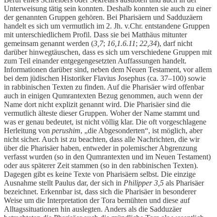
Unterweisung tätig sein konnten. Deshalb konnten sie auch zu einer
der genannten Gruppen gehören. Bei Pharisäern und Sadduzäern
handelt es sich um vermutlich im 2. Jh. v.Chr. entstandene Gruppen
mit unterschiedlichem Profil. Dass sie bei Matthäus mitunter
gemeinsam genannt werden (
3,7
;
16,1.6.11
;
22,34
), darf nicht
darüber hinwegtäuschen, dass es sich um verschiedene Gruppen mit
zum Teil einander entgegengesetzten Auffassungen handelt.
Informationen darüber sind, neben dem Neuen Testament, vor allem
bei dem jüdischen Historiker Flavius Josephus (ca. 37–100) sowie
in rabbinischen Texten zu finden. Auf die Pharisäer wird offenbar
auch in einigen Qumrantexten Bezug genommen, auch wenn der
Name dort nicht explizit genannt wird. Die Pharisäer sind die
vermutlich älteste dieser Gruppen. Woher der Name stammt und
was er genau bedeutet, ist nicht völlig klar. Die oft vorgeschlagene
Herleitung von
perushim
, „die Abgesonderten“, ist möglich, aber
nicht sicher. Auch ist zu beachten, dass alle Nachrichten, die wir
über die Pharisäer haben, entweder in polemischer Abgrenzung
verfasst wurden (so in den Qumrantexten und im Neuen Testament)
oder aus späterer Zeit stammen (so in den rabbinischen Texten).
Dagegen gibt es keine Texte von Pharisäern selbst. Die einzige
Ausnahme stellt Paulus dar, der sich in
Philipper 3,5
als Pharisäer
bezeichnet. Erkennbar ist, dass sich die Pharisäer in besonderer
Weise um die Interpretation der Tora bemühten und diese auf
Alltagssituationen hin auslegten. Anders als die Sadduzäer