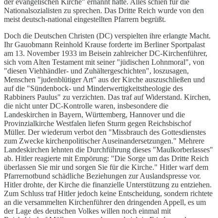
der evangelischen Kirche" ernannt hatte. Alles schien für die
Nationalsozialisten zu sprechen. Das Dritte Reich wurde von den
meist deutsch-national eingestellten Pfarrern begrüßt.
Doch die Deutschen Christen (DC) verspielten ihre erlangte Macht.
Ihr Gauobmann Reinhold Krause forderte im Berliner Sportpalast
am 13. November 1933 im Beisein zahlreicher DC-Kirchenführer,
sich vom Alten Testament mit seiner "jüdischen Lohnmoral", von
"diesen Viehhändler- und Zuhältergeschichten", loszusagen,
Menschen "judenblütiger Art" aus der Kirche auszuschließen und
auf die "Sündenbock- und Minderwertigkeitstheologie des
Rabbiners Paulus" zu verzichten. Das traf auf Widerstand. Kirchen,
die nicht unter DC-Kontrolle waren, insbesondere die
Landeskirchen in Bayern, Württemberg, Hannover und die
Provinzialkirche Westfalen liefen Sturm gegen Reichsbischof
Müller. Der wiederum verbot den "Missbrauch des Gottesdienstes
zum Zwecke kirchenpolitischer Auseinandersetzungen." Mehrere
Landeskirchen lehnten die Durchführung dieses "Maulkorberlasses"
ab. Hitler reagierte mit Empörung: "Die Sorge um das Dritte Reich
überlassen Sie mir und sorgen Sie für die Kirche." Hitler warf dem
Pfarrernotbund schädliche Beziehungen zur Auslandspresse vor.
Hitler drohte, der Kirche die finanzielle Unterstützung zu entziehen.
Zum Schluss traf Hitler jedoch keine Entscheidung, sondern richtete
an die versammelten Kirchenführer den dringenden Appell, es um
der Lage des deutschen Volkes willen noch einmal mit