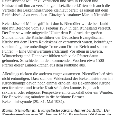
Reichsbischof Müller zu versuchen und sich in Frieden und
Eintracht mit ihm zu verständigen. Letztlich erklärten sich auch die
Vertreter der Bekenntnisgruppe kleinlaut bereit, es erneut mit dem
Reichsbischof zu versuchen. Einzige Ausnahme: Martin Niemöller.
Reichsbischof Müller griff hart durch. Niemöller wurde beurlaubt
und mit Bescheid vom 10. Februar 1934 in den Ruhestand versetzt.
Der Presse wurde mitgeteilt: "Unter dem Eindruck der großen
Stunde, in der die Kirchenführer der Deutschen Evangelischen
Kirche mit dem Herrn Reichskanzler versammelt waren, bekräftigen
sie einmütig ihre unbedingte Treue zum Dritten Reich und seinem
Führer." - Eine Unterwerfungserklärung! Vor allem in Bayern,
Württemberg und Hannover fühlten sich viele Pfarrer daran
gebunden. So schieden in den kommenden Wochen etwa 1500
Pfarrer dieser Landeskirchen aus dem Notbund aus.
Allerdings rückten die anderen enger zusammen. Niemöller ließ sich
nicht entmutigen. Dass sich der Widerstand der Bekenntnistreuen im
Kirchenkampf davon noch einmal erholen, als Bekennende Kirche
neu formieren und frische Kraft schöpfen konnte, ist je nach
säkularer oder religiöser Perspektive ein Glücksfall oder ein Wunder.
Die Entwicklung mündete in die berühmte Barmer
Bekenntnissynode (29.-31. Mai 1934).
Martin Niemöller jr.: Evangelische Kirchenführer bei Hitler. Der
Kanzlerempfang vom 25. Januar 1934. Es umfasst 160 Seiten, ist