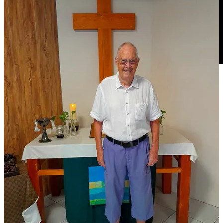
Unsere Gottesdienste findet ihr in einem zusammenfassenden
Videomitschnitt auch im Archiv unseres Youtube-Kanals:
https://www.youtube.com/@ProtestantCongregationPattaya Am
Am 16.02.2024 fand der erste von insgesamt fünf geplanten
Tagesausflügen des Begegnungszentrum statt. 30 Teilnehmer
besuchten zunächst den königlichen Sommerpalast in Bang Pa-In.
Anschließend ging es mit der Gondel über den Seitenarm des
Menam Chao Phraya. Zum Abschluss wurde Wat Niwet besucht,
ein buddhistischer Wat in einem neugotischen Kirchenbau. Der
nächsten Tagesausflüge gehen dann jeweils Dienstags am
06.02.2024 nach Muang Boran, am 13.02.2024 nach
Chachoengssao und am 20.02.2024 machen wir eine Bootstour auf
dem Menam Chao Phraya und besuchen den Tempel Wat Arun.
Einige Plätze sind noch frei und können ab sofort im