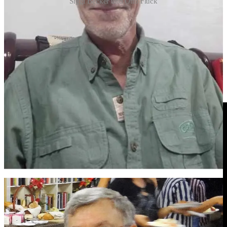
Siggi Becker und Otto Fluck
Die Gelöbnisse des Pastors sowie der Gemeinderäte erfolgen im
Rahmen der Einsegnung im Gottesdienst am 04.02.2024.
Wir wünschen unserem Pastor sowie den Gemeinderäten viel Kraft
und Gottes Segen für ihren künftigen anspruchsvollen und
ehrenamtlichen Dienst.
Hier der Videomitschnitte unserer Gottesdienste im Januar: