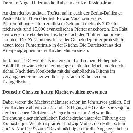
Dorn im Auge. Hitler wollte Ruhe an der Konfessionsfront.
An dem denkwürdigen Treffen nahm auch der Berlin-Dahlemer
Pastor Martin Niemöller teil. Er war Vorsitzender des
Pfarrernotbundes, dem zu diesem Zeitpunkt mehr als 7000 der
reichsweit rund 15.000 evangelischen Pfarrer angehörten. Ein Fakt,
den weder die etablierten Bischöfe noch der “Führer” ignorieren
konnten. Der Zusammenschluss der Gemeindepfarrer protestierte
gegen jedes Führerprinzip in der Kirche. Die Durchsetzung des
Arierparagraphen in der Kirche lehnten sie ab.
Im Januar 1934 war der Kirchenkampf auf seinem Höhepunkt.
Adolf Hitler war sich seiner uneingeschränkten Macht noch nicht
sicher. Nach dem Konkordat mit der katholischen Kirche im
vergangenen Sommer wollte er jetzt auch Ruhe bei den
Evangelischen.
Deutsche Christen hatten Kirchenwahlen gewonnen
Dabei waren die Machtverhältnisse schon im Jahr zuvor geklärt. Bei
den Kirchenwahlen vom 23. Juli 1933 ging die Glaubensbewegung
der Deutschen Christen als Sieger hervor. Ihr Ziel war die
Errichtung einer einheitlichen Reichskirche unter der Führung des
Königsberger Wehrkreispfarrers Ludwig Müller, den Hitler schon
am 25. April 1933 zum "Bevollmächtigten für die Angelegenheiten