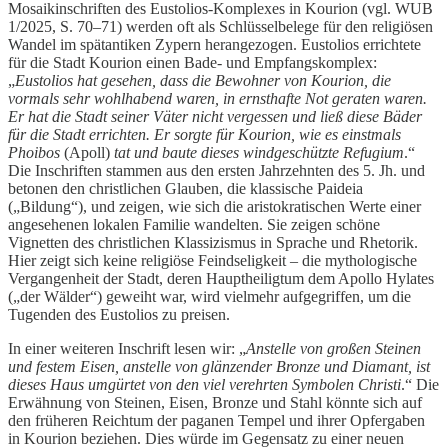
Mosaikinschriften des Eustolios-Komplexes in Kourion (vgl. WUB
1/2025, S. 70–71) werden oft als Schlüsselbelege für den religiösen
Wandel im spätantiken Zypern herangezogen. Eustolios errichtete
für die Stadt Kourion einen Bade- und Empfangskomplex:
„
Eustolios hat gesehen, dass die Bewohner von Kourion, die
vormals sehr wohlhabend waren, in ernsthafte Not geraten waren.
Er hat die Stadt seiner Väter nicht vergessen und ließ diese Bäder
für die Stadt errichten. Er sorgte für Kourion, wie es einstmals
Phoibos
(Apoll)
tat und baute dieses windgeschützte Refugium
.“
Die Inschriften stammen aus den ersten Jahrzehnten des 5. Jh. und
betonen den christlichen Glauben, die klassische Paideia
(„Bildung“), und zeigen, wie sich die aristokratischen Werte einer
angesehenen lokalen Familie wandelten. Sie zeigen schöne
Vignetten des christlichen Klassizismus in Sprache und Rhetorik.
Hier zeigt sich keine religiöse Feindseligkeit – die mythologische
Vergangenheit der Stadt, deren Hauptheiligtum dem Apollo Hylates
(„der Wälder“) geweiht war, wird vielmehr aufgegriffen, um die
Tugenden des Eustolios zu preisen.
In einer weiteren Inschrift lesen wir: „
Anstelle von großen Steinen
und festem Eisen, anstelle von glänzender Bronze und Diamant, ist
dieses Haus umgürtet von den viel verehrten Symbolen Christi
.“ Die
Erwähnung von Steinen, Eisen, Bronze und Stahl könnte sich auf
den früheren Reichtum der paganen Tempel und ihrer Opfergaben
in Kourion beziehen. Dies würde im Gegensatz zu einer neuen