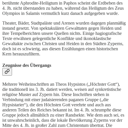
berühmte Aphrodite-Heiligtum in Paphos scheint die Erdbeben des
4. Jh. nicht überstanden zu haben, während das Heiligtum des Zeus
Olympios in Salamis vermutlich kurz danach aufgegeben wurde.
Theater, Bäder, Stadtpaläste und Arenen wurden dagegen planmäßig
instand gesetzt. Von spektakulären Gewalttaten gegen Heiden und
ihre Tempelberichten unsere Quellen nichts. Einige hagiografische
Texte erwähnen gelegentliche Konflikte und ikonoklastische
Gewaltakte zwischen Christen und Heiden in den Städten Zyperns,
doch ist es schwierig, aus diesen Erzählungen einen historischen
Kern herauszufiltern.
Zeugnisse des Übergangs
Mehrere Weiheinschriften an Theos Hypsistos („Höchster Gott“),
die traditionell ins 3. Jh. datiert werden, weisen auf synkretistische
religiöse Muster auf Zypern hin. Diese Inschriften stehen in
Verbindung mit einer judaisierenden paganen Gruppe („die
Hypsistarier“), die den Höchsten Gott verehrte und auch aus
anderen Teilen des Reiches bekannt ist. Im 4. Jh. schrumpfte diese
Gruppe jedoch allmählich zu einer Randsekte. Wie dem auch sei, es
ist unwahrscheinlich, dass die lokale Bevölkerung Zyperns vor der
Mitte des 4. Jh. in großer Zahl zum Christentum übertrat. Die