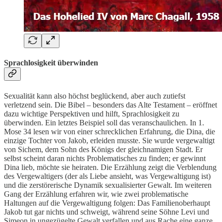
Sprachlosigkeit überwinden
Sexualität kann also höchst beglückend, aber auch zutiefst
verletzend sein. Die Bibel – besonders das Alte Testament – eröffnet
dazu wichtige Perspektiven und hilft, Sprachlosigkeit zu
überwinden. Ein letztes Beispiel soll das veranschaulichen. In 1.
Mose 34 lesen wir von einer schrecklichen Erfahrung, die Dina, die
einzige Tochter von Jakob, erleiden musste. Sie wurde vergewaltigt
von Sichem, dem Sohn des Königs der gleichnamigen Stadt. Er
selbst scheint daran nichts Problematisches zu finden; er gewinnt
Dina lieb, möchte sie heiraten. Die Erzählung zeigt die Verblendung
des Vergewaltigers (der als Liebe ansieht, was Vergewaltigung ist)
und die zerstörerische Dynamik sexualisierter Gewalt. Im weiteren
Gang der Erzählung erfahren wir, wie zwei problematische
Haltungen auf die Vergewaltigung folgen: Das Familienoberhaupt
Jakob tut gar nichts und schweigt, während seine Söhne Levi und
Simeon in ungezügelte Gewalt verfallen und aus Rache eine ganze