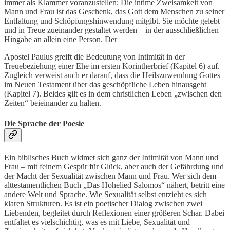
immer als Klammer voranzustellen: Die intime Zweisamkeit von
Mann und Frau ist das Geschenk, das Gott dem Menschen zu seiner
Entfaltung und Schöpfungshinwendung mitgibt. Sie möchte gelebt
und in Treue zueinander gestaltet werden – in der ausschließlichen
Hingabe an allein eine Person. Der
Apostel Paulus greift die Bedeutung von Intimität in der
Treuebeziehung einer Ehe im ersten Korintherbrief (Kapitel 6) auf.
Zugleich verweist auch er darauf, dass die Heilszuwendung Gottes
im Neuen Testament über das geschöpfliche Leben hinausgeht
(Kapitel 7). Beides gilt es in dem christlichen Leben „zwischen den
Zeiten“ beieinander zu halten.
Die Sprache der Poesie
Ein biblisches Buch widmet sich ganz der Intimität von Mann und
Frau – mit feinem Gespür für Glück, aber auch der Gefährdung und
der Macht der Sexualität zwischen Mann und Frau. Wer sich dem
alttestamentlichen Buch „Das Hohelied Salomos“ nähert, betritt eine
andere Welt und Sprache. Wie Sexualität selbst entzieht es sich
klaren Strukturen. Es ist ein poetischer Dialog zwischen zwei
Liebenden, begleitet durch Reflexionen einer größeren Schar. Dabei
entfaltet es vielschichtig, was es mit Liebe, Sexualität und