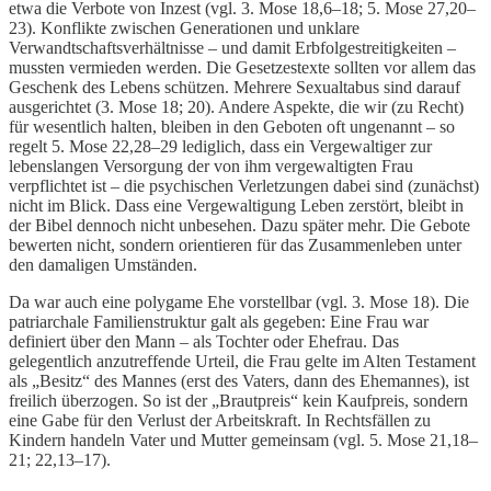
etwa die Verbote von Inzest (vgl. 3. Mose 18,6–18; 5. Mose 27,20–
23). Konflikte zwischen Generationen und unklare
Verwandtschaftsverhältnisse – und damit Erbfolgestreitigkeiten –
mussten vermieden werden. Die Gesetzestexte sollten vor allem das
Geschenk des Lebens schützen. Mehrere Sexualtabus sind darauf
ausgerichtet (3. Mose 18; 20). Andere Aspekte, die wir (zu Recht)
für wesentlich halten, bleiben in den Geboten oft ungenannt – so
regelt 5. Mose 22,28–29 lediglich, dass ein Vergewaltiger zur
lebenslangen Versorgung der von ihm vergewaltigten Frau
verpflichtet ist – die psychischen Verletzungen dabei sind (zunächst)
nicht im Blick. Dass eine Vergewaltigung Leben zerstört, bleibt in
der Bibel dennoch nicht unbesehen. Dazu später mehr. Die Gebote
bewerten nicht, sondern orientieren für das Zusammenleben unter
den damaligen Umständen.
Da war auch eine polygame Ehe vorstellbar (vgl. 3. Mose 18). Die
patriarchale Familienstruktur galt als gegeben: Eine Frau war
definiert über den Mann – als Tochter oder Ehefrau. Das
gelegentlich anzutreffende Urteil, die Frau gelte im Alten Testament
als „Besitz“ des Mannes (erst des Vaters, dann des Ehemannes), ist
freilich überzogen. So ist der „Brautpreis“ kein Kaufpreis, sondern
eine Gabe für den Verlust der Arbeitskraft. In Rechtsfällen zu
Kindern handeln Vater und Mutter gemeinsam (vgl. 5. Mose 21,18–
21; 22,13–17).