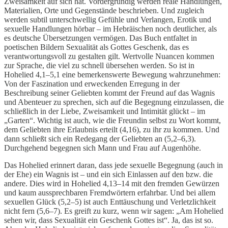
Zweisamkeit auf sich hat. Vordergründig werden reale Handlungen,
Materialien, Orte und Gegenstände beschrieben. Und zugleich
werden subtil unterschwellig Gefühle und Verlangen, Erotik und
sexuelle Handlungen hörbar – im Hebräischen noch deutlicher, als
es deutsche Übersetzungen vermögen. Das Buch entfaltet in
poetischen Bildern Sexualität als Gottes Geschenk, das es
verantwortungsvoll zu gestalten gilt. Wertvolle Nuancen kommen
zur Sprache, die viel zu schnell übersehen werden. So ist in
Hohelied 4,1–5,1 eine bemerkenswerte Bewegung wahrzunehmen:
Von der Faszination und erweckenden Erregung in der
Beschreibung seiner Geliebten kommt der Freund auf das Wagnis
und Abenteuer zu sprechen, sich auf die Begegnung einzulassen, die
schließlich in der Liebe, Zweisamkeit und Intimität glückt – im
„Garten“. Wichtig ist auch, wie die Freundin selbst zu Wort kommt,
dem Geliebten ihre Erlaubnis erteilt (4,16), zu ihr zu kommen. Und
dann schließt sich ein Redegang der Geliebten an (5,2–6,3).
Durchgehend begegnen sich Mann und Frau auf Augenhöhe.
Das Hohelied erinnert daran, dass jede sexuelle Begegnung (auch in
der Ehe) ein Wagnis ist – und ein sich Einlassen auf den bzw. die
andere. Dies wird in Hohelied 4,13–14 mit den fremden Gewürzen
und kaum aussprechbaren Fremdwörtern erfahrbar. Und bei allem
sexuellen Glück (5,2–5) ist auch Enttäuschung und Verletzlichkeit
nicht fern (5,6–7). Es greift zu kurz, wenn wir sagen: „Am Hohelied
sehen wir, dass Sexualität ein Geschenk Gottes ist“. Ja, das ist so.