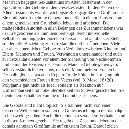
Mehrfach begegnet Sexualität uns im Alten Testament in der
Sprachform der Gebote in den Gesetzestexten. In den Zeiten des
Alten Testaments war die wichtigste Bezugsgröße die Großfamilie.
Sie umfasste oft mehrere Generationen, die in einem Haus oder auf
einem gemeinsamen Grundstück lebten und arbeiteten. Die
maßgebliche Autorität in allen Belangen des Zusammenlebens war
der Erstgeborene als Familienoberhaupt. Nicht individuelle
Selbstbestimmung jeder einzelnen Person stand an oberster Stelle,
sondern die Beziehung zur Großfamilie und ihr Überleben. Viele
der alttestamentlichen Gebote zum Verhältnis zwischen Kindern und
Eltern, Männern und Frauen, Verwandten untereinander und auch
zur Sexualität dienten vor allem der Sicherung von Nachkommen
und damit der Existenz der Familie. Manche Gebote gehen ganz
selbstverständlich davon aus, dass ein Mann mehrere Frauen hat.
Deshalb gibt es etwa auch Regeln für die Söhne im Umgang mit
den verschiedenen Frauen ihres Vaters (vgl. 3. Mose, 18+20).
Polygamie galt nicht als Ideal, sondern als Reaktion auf
Unfruchtbarkeit und hohe Sterblichkeit bei Schwangerschaften. Sie
diente dem Erhalt der Familie und damit des Lebens.
Die Gebote sind nicht utopisch. Sie träumen nicht von einer
besseren Welt, sondern sollten die Gottesbeziehung in der damaligen
Lebenswelt gestalten. Auch die Gebote zu sexuellem Verhalten sind
in diesen Kontext gegeben. Sie regeln das Zusammenleben in der
damals gängigen Großfamilie auf engstem Raum. Darauf zielen