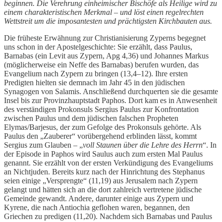
beginnen. Die Verehrung einheimischer Bischöfe als Heilige wird zu
einem charakteristischen Merkmal – und löst einen regelrechten
Wettstreit um die imposantesten und prächtigsten Kirchbauten aus.
Die früheste Erwähnung zur Christianisierung Zyperns begegnet
uns schon in der Apostelgeschichte: Sie erzählt, dass Paulus,
Barnabas (ein Levit aus Zypern, Apg 4,36) und Johannes Markus
(möglicherweise ein Neffe des Barnabas) berufen wurden, das
Evangelium nach Zypern zu bringen (13,4–12). Ihre ersten
Predigten hielten sie demnach im Jahr 45 in den jüdischen
Synagogen von Salamis. Anschließend durchquerten sie die gesamte
Insel bis zur Provinzhauptstadt Paphos. Dort kam es in Anwesenheit
des verständigen Prokonsuls Sergius Paulus zur Konfrontation
zwischen Paulus und dem jüdischen falschen Propheten
Elymas/Barjesus, der zum Gefolge des Prokonsuls gehörte. Als
Paulus den „Zauberer“ vorübergehend erblinden lässt, kommt
Sergius zum Glauben – „
voll Staunen über die Lehre des Herrn
“. In
der Episode in Paphos wird Saulus auch zum ersten Mal Paulus
genannt. Sie erzählt von der ersten Verkündigung des Evangeliums
an Nichtjuden. Bereits kurz nach der Hinrichtung des Stephanus
seien einige „Versprengte“ (11,19) aus Jerusalem nach Zypern
gelangt und hätten sich an die dort zahlreich vertretene jüdische
Gemeinde gewandt. Andere, darunter einige aus Zypern und
Kyrene, die nach Antiochia geflohen waren, begannen, den
Griechen zu predigen (11,20). Nachdem sich Barnabas und Paulus