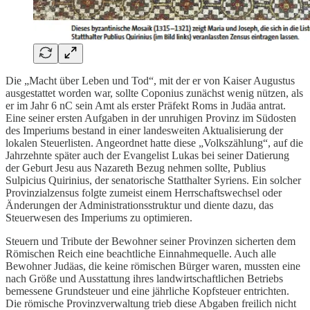
Die „Macht über Leben und Tod“, mit der er von Kaiser Augustus
ausgestattet worden war, sollte Coponius zunächst wenig nützen, als
er im Jahr 6 nC sein Amt als erster Präfekt Roms in Judäa antrat.
Eine seiner ersten Aufgaben in der unruhigen Provinz im Südosten
des Imperiums bestand in einer landesweiten Aktualisierung der
lokalen Steuerlisten. Angeordnet hatte diese „Volkszählung“, auf die
Jahrzehnte später auch der Evangelist Lukas bei seiner Datierung
der Geburt Jesu aus Nazareth Bezug nehmen sollte, Publius
Sulpicius Quirinius, der senatorische Statthalter Syriens. Ein solcher
Provinzialzensus folgte zumeist einem Herrschaftswechsel oder
Änderungen der Administrationsstruktur und diente dazu, das
Steuerwesen des Imperiums zu optimieren.
Steuern und Tribute der Bewohner seiner Provinzen sicherten dem
Römischen Reich eine beachtliche Einnahmequelle. Auch alle
Bewohner Judäas, die keine römischen Bürger waren, mussten eine
nach Größe und Ausstattung ihres landwirtschaftlichen Betriebs
bemessene Grundsteuer und eine jährliche Kopfsteuer entrichten.
Die römische Provinzverwaltung trieb diese Abgaben freilich nicht