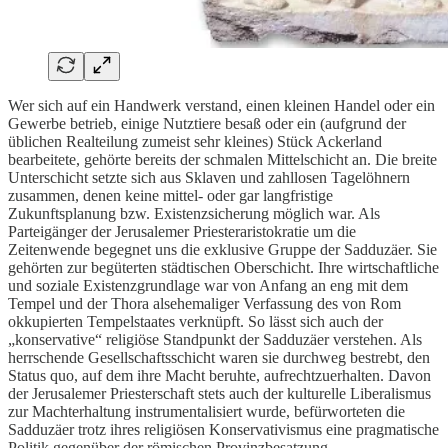
Wer sich auf ein Handwerk verstand, einen kleinen Handel oder ein
Gewerbe betrieb, einige Nutztiere besaß oder ein (aufgrund der
üblichen Realteilung zumeist sehr kleines) Stück Ackerland
bearbeitete, gehörte bereits der schmalen Mittelschicht an. Die breite
Unterschicht setzte sich aus Sklaven und zahllosen Tagelöhnern
zusammen, denen keine mittel- oder gar langfristige
Zukunftsplanung bzw. Existenzsicherung möglich war. Als
Parteigänger der Jerusalemer Priesteraristokratie um die
Zeitenwende begegnet uns die exklusive Gruppe der Sadduzäer. Sie
gehörten zur begüterten städtischen Oberschicht. Ihre wirtschaftliche
und soziale Existenzgrundlage war von Anfang an eng mit dem
Tempel und der Thora alsehemaliger Verfassung des von Rom
okkupierten Tempelstaates verknüpft. So lässt sich auch der
„konservative“ religiöse Standpunkt der Sadduzäer verstehen. Als
herrschende Gesellschaftsschicht waren sie durchweg bestrebt, den
Status quo, auf dem ihre Macht beruhte, aufrechtzuerhalten. Davon
der Jerusalemer Priesterschaft stets auch der kulturelle Liberalismus
zur Machterhaltung instrumentalisiert wurde, befürworteten die
Sadduzäer trotz ihres religiösen Konservativismus eine pragmatische
Politik gegenüber der römischen Provinzbesatzung.