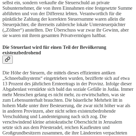
selbst ein, sondern verkaufte die Steuerschuld an private
Subunternehmer, die von ihren Einnahmen eine festgesetzte Summe
abführten und von der Differenz lebten. Verantwortlich für die
pünktliche Zahlung der korrekten Steuersumme waren allein die
Steuerpächter, die ihrerseits zahlreiche lokale Untersteuerpächter
(„Zöllner“) anstellten. Der Überschuss war zwar ihr Gewinn, aber
sie waren mit ihrem gesamten Privatvermögen haftbar.
Die Steuerlast wird für einen Teil der Bevölkerung
existenzbedrohend
Die Höhe der Steuern, die mittels dieses effizienten antiken
„Schneeballsystems“ eingetrieben wurden, bezifferte sich auf etwa
13 Prozent des jährlichen Ernteertrags in der Provinz. Infolge dieser
Abgabenlast verstärkte sich bald das soziale Gefälle in Judäa. Immer
mehr Menschen gelang es nicht mehr, zu erwirtschaften, was sie
zum Lebensunterhalt brauchten. Die bäuerliche Mehrheit litt in
hohem Maße unter ihrer Besteuerung, die zwar nicht höher war als
in anderen Provinzen, aber nicht selten existenzbedrohende
Verschuldung und Landenteignung nach sich zog. Die
verschwindend kleine aristokratische Oberschicht in Jerusalem
setzte sich aus dem Priesteradel, reichen Kaufleuten und
Großgrundbesitzern zusammen, die ihre Ländereien verpachteten