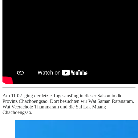
Am 11.02. ging der letzte Tagesausflug in dieser Saison in die
Provinz Chachoengsao. Dort besuchten wir Wat Saman Ratanaram,
Wat Veerachote Thammaram und die Sal Lak Muang
Chachoengsao.