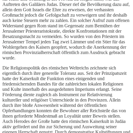
Auftreten des Galiläers Judas. Dieser rief die Bevölkerung dazu auf,
allein dem Gott Israels die Ehre zu erweisen, der verhassten
Großmacht jedoch die Gefolgschaft zu verweigern und ihr deshalb
auch keine Steuern mehr zu zahlen. Ein solcher Aufruf zum offenen
Widerstand gegen Rom stand im Gegensatz zum Bemühen der
Jerusalemer Priesteraristokratie, direkte Konfrontationen mit der
Besatzungsmacht zu vermeiden. So wurden von den Priestern im
Jerusalemer Tempel jeden Tag zwei Lämmer und ein Stier für das
Wohlergehen des Kaisers geopfert, wodurch die Anerkennung der
römischen Provinzialherrschaft öffentlich zum Ausdruck gebracht
wurde.
Die Religionspolitik des römischen Weltreichs zeichnete sich
eigentlich durch ihre generelle Toleranz aus. Seit der Prinzipatszeit
hatte der Kaiserkult die Funktion eines einigenden und
friedensichernden Bandes für die zahlreichen lokalen Religionen
und Kulte innerhalb des ausgedehnten Imperiums erlangt. Seine
Förderung diente zugleich als Instrument zur Relativierung
kultureller und religiöser Unterschiede in den Provinzen. Allein
durch ihre bloße Anwesenheit während der öffentlichen
Opferhandlungen konnten die Bewohner aller Reichsteile das von
ihnen geforderte Mindestmaß an Loyalität unter Beweis stellen.
Auch Herodes der Große hatte den römischen Kaiserkult in Judäa
aktiv gefördert und ihn zur Sicherung und Ausweitung seiner
eigenen Herrschaft genutzt. Durch demonstrative Kultstiftungen und