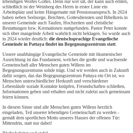
lebendigen Wortes Gottes. Denn nur wer sät, der kann auch ernten,
schließlich ist der Weinberg des Herrn in erster Linie ein
Arbeitsplatz und keine Hängematte mit Pensionsanspruch. In 2024
haben neben Seelsorge, Beichten, Gottesdiensten und Bibelkreis in
unserer Gemeinde auch Taufen, Hochzeiten und christliche
Bestattungen bzw. Kremationen stattgefunden. Pastor Peter konnte
sich über mangelnde Arbeit wahrlich nicht beklagen. So wurde auch
in 2024 wieder deutlich:
die deutschsprachige Evangelische
Gemeinde
in Pattaya findet im Begegnungszentrum statt
.
Unsere unabhängige Evangelische Gemeinde mit ökumenischer
Ausrichtung ist das Fundament, welches die große und wachsende
Gemeinschaft aller Menschen guten Willens im
Begegnungszentrums solide trägt. Und wir werden auch in Zukunft
dafür sorgen, das das Begegnungszentrum Pattaya ein Ort ist, wo
Menschen unterschiedlicher Herkunft und verschiedener
Lebensläufe soziale Kontakte knüpfen, Freundschaften schließen,
Informationen geben und erhalten und nicht zuletzt auch gemeinsam
feiern können.
In diesem Sinne sind alle Menschen guten Willens herzlich
eingeladen, Teil unserer lebendigen Gemeinschaft zu werden -
gemäß dem sportlichen Motto unseres Hauses der offenen Tür:
Mittendrin, statt nur dabei!