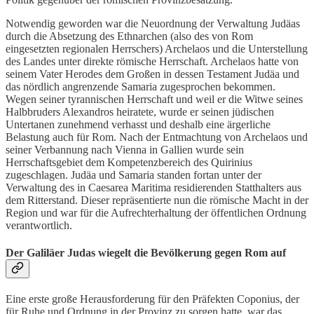
Notwendig geworden war die Neuordnung der Verwaltung Judäas
durch die Absetzung des Ethnarchen (also des von Rom
eingesetzten regionalen Herrschers) Archelaos und die Unterstellung
des Landes unter direkte römische Herrschaft. Archelaos hatte von
seinem Vater Herodes dem Großen in dessen Testament Judäa und
das nördlich angrenzende Samaria zugesprochen bekommen.
Wegen seiner tyrannischen Herrschaft und weil er die Witwe seines
Halbbruders Alexandros heiratete, wurde er seinen jüdischen
Untertanen zunehmend verhasst und deshalb eine ärgerliche
Belastung auch für Rom. Nach der Entmachtung von Archelaos und
seiner Verbannung nach Vienna in Gallien wurde sein
Herrschaftsgebiet dem Kompetenzbereich des Quirinius
zugeschlagen. Judäa und Samaria standen fortan unter der
Verwaltung des in Caesarea Maritima residierenden Statthalters aus
dem Ritterstand. Dieser repräsentierte nun die römische Macht in der
Region und war für die Aufrechterhaltung der öffentlichen Ordnung
verantwortlich.
Der Galiläer Judas wiegelt die Bevölkerung gegen Rom auf
Eine erste große Herausforderung für den Präfekten Coponius, der
für Ruhe und Ordnung in der Provinz zu sorgen hatte, war das