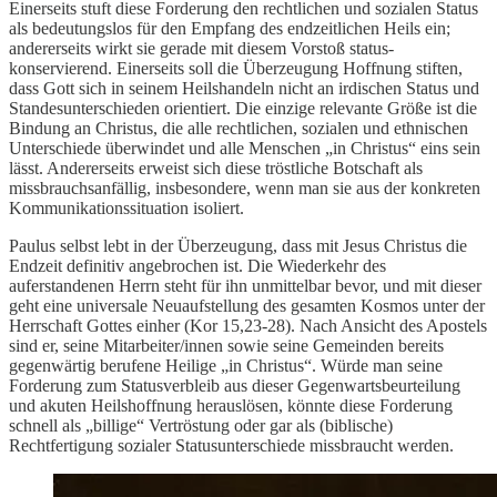
Einerseits stuft diese Forderung den rechtlichen und sozialen Status
als bedeutungslos für den Empfang des endzeitlichen Heils ein;
andererseits wirkt sie gerade mit diesem Vorstoß status-
konservierend. Einerseits soll die Überzeugung Hoffnung stiften,
dass Gott sich in seinem Heilshandeln nicht an irdischen Status und
Standesunterschieden orientiert. Die einzige relevante Größe ist die
Bindung an Christus, die alle rechtlichen, sozialen und ethnischen
Unterschiede überwindet und alle Menschen „in Christus“ eins sein
lässt. Andererseits erweist sich diese tröstliche Botschaft als
missbrauchsanfällig, insbesondere, wenn man sie aus der konkreten
Kommunikationssituation isoliert.
Paulus selbst lebt in der Überzeugung, dass mit Jesus Christus die
Endzeit definitiv angebrochen ist. Die Wiederkehr des
auferstandenen Herrn steht für ihn unmittelbar bevor, und mit dieser
geht eine universale Neuaufstellung des gesamten Kosmos unter der
Herrschaft Gottes einher (Kor 15,23-28). Nach Ansicht des Apostels
sind er, seine Mitarbeiter/innen sowie seine Gemeinden bereits
gegenwärtig berufene Heilige „in Christus“. Würde man seine
Forderung zum Statusverbleib aus dieser Gegenwartsbeurteilung
und akuten Heilshoffnung herauslösen, könnte diese Forderung
schnell als „billige“ Vertröstung oder gar als (biblische)
Rechtfertigung sozialer Statusunterschiede missbraucht werden.