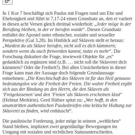
In 1 Kor 7 beschäftigt sich Paulus mit Fragen rund um Ehe und
Ehelosigkeit und führt in 7,17-24 einen Grundsatz an, den er variiert
in diesen acht Versen gleich dreimal wiederholt: „
Jeder möge in der
Berufung bleiben, in der er berufen wurde
“. Diesen Grundsatz
entfaltet der Apostel unter ethnischer, sozialer und sexueller
Perspektive (Gal 3,28). Im Hinblick auf Sklaven stellt er heraus:
„
Wurdest du als Sklave berufen, nicht soll es dich kümmern;
sondern wenn du auch freiwerden kannst, nutze es mehr
“. Die
Forschung diskutiert die Frage, inwieweit Objekte für „es“
gedanklich zu ergänzen sind (z.B. … nicht soll die Sklaverei dich
kümmern? Oder die Freiheit?). Bei allen Unsicherheiten in dieser
Frage kann man der Aussage doch folgende Grundaussage
entnehmen: „
Die Knechtschaft des Sklaven ist für das Heil genauso
bedeutungslos wie die Freiheit der Freien. Die wahre Freiheit ergibt
sich aus der Bindung an den Herrn, die den Sklaven als
‘Freigelassenen’ und den ‘Freien’ als Sklaven erscheinen lässt
“
(Helmut Merklein). Gerd Häfner spitzt zu: „
Wer hofft, in den
unumstritten authentischen Paulusbriefen eine kritische Haltung zur
Sklaverei zu finden, wird enttäuscht
“.
Die paulinische Forderung, jeder möge in seinem „weltlichen“
Stand bleiben, impliziert zwei gegenläufige Bewegungen im
Umgang mit sozialen und rechtlichen Statusunterschieden.