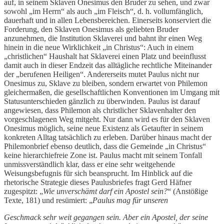
auf, in seinem Sklaven Onesimus den Bruder zu sehen, und zwar
sowohl „im Herrn“ als auch „im Fleisch“, d. h. vollumfänglich,
dauerhaft und in allen Lebensbereichen. Einerseits konserviert die
Forderung, den Sklaven Onesimus als geliebten Bruder
anzunehmen, die Institution Sklaverei und bahnt ihr einen Weg
hinein in die neue Wirklichkeit „in Christus“: Auch in einem
„christlichen“ Haushalt hat Sklaverei einen Platz und beeinflusst
damit auch in dieser Endzeit das alltägliche rechtliche Miteinander
der „berufenen Heiligen“. Andererseits mutet Paulus nicht nur
Onesimus zu, Sklave zu bleiben, sondern erwartet von Philemon
gleichermaßen, die gesellschaftlichen Konventionen im Umgang mit
Statusunterschieden gänzlich zu überwinden. Paulus ist darauf
angewiesen, dass Philemon als christlicher Sklavenhalter den
vorgeschlagenen Weg mitgeht. Nur dann wird es für den Sklaven
Onesimus möglich, seine neue Existenz als Getaufter in seinem
konkreten Alltag tatsächlich zu erleben. Darüber hinaus macht der
Philemonbrief ebenso deutlich, dass die Gemeinde „in Christus“
keine hierarchiefreie Zone ist. Paulus macht mit seinem Tonfall
unmissverständlich klar, dass er eine sehr weitgehende
Weisungsbefugnis für sich beansprucht. Im Hinblick auf die
rhetorische Strategie dieses Paulusbriefes fragt Gerd Häfner
zugespitzt: „
Wie unverschämt darf ein Apostel sein?
“ (Anstößige
Texte, 181) und resümiert: „
Paulus mag für unseren
Geschmack sehr weit gegangen sein. Aber ein Apostel, der seine