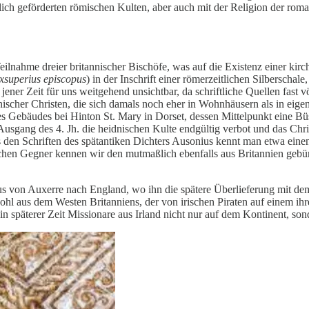
atlich geförderten römischen Kulten, aber auch mit der Religion der rom
lnahme dreier britannischer Bischöfe, was auf die Existenz einer kirchl
xsuperius episcopus
) in der Inschrift einer römerzeitlichen Silbersch
t jener Zeit für uns weitgehend unsichtbar, da schriftliche Quellen fas
ischer Christen, die sich damals noch eher in Wohnhäusern als in eige
s Gebäudes bei Hinton St. Mary in Dorset, dessen Mittelpunkt eine B
 Ausgang des 4. Jh. die heidnischen Kulte endgültig verbot und das Chr
Aus den Schriften des spätantiken Dichters Ausonius kennt man etwa ein
ischen Gegner kennen wir den mutmaßlich ebenfalls aus Britannien geb
von Auxerre nach England, wo ihn die spätere Überlieferung mit dem
ohl aus dem Westen Britanniens, der von irischen Piraten auf einem i
in späterer Zeit Missionare aus Irland nicht nur auf dem Kontinent, so