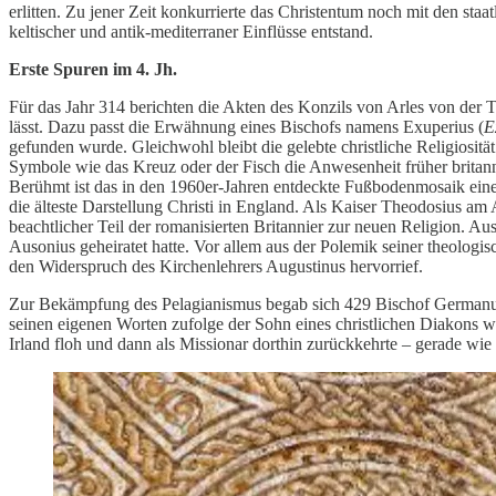
erlitten. Zu jener Zeit konkurrierte das Christentum noch mit den sta
keltischer und antik-mediterraner Einflüsse entstand.
Erste Spuren im 4. Jh.
Für das Jahr 314 berichten die Akten des Konzils von Arles von der Tei
lässt. Dazu passt die Erwähnung eines Bischofs namens Exuperius (
E
gefunden wurde. Gleichwohl bleibt die gelebte christliche Religiositä
Symbole wie das Kreuz oder der Fisch die Anwesenheit früher britann
Berühmt ist das in den 1960er-Jahren entdeckte Fußbodenmosaik eine
die älteste Darstellung Christi in England. Als Kaiser Theodosius am
beachtlicher Teil der romanisierten Britannier zur neuen Religion. 
Ausonius geheiratet hatte. Vor allem aus der Polemik seiner theolog
den Widerspruch des Kirchenlehrers Augustinus hervorrief.
Zur Bekämpfung des Pelagianismus begab sich 429 Bischof Germanus 
seinen eigenen Worten zufolge der Sohn eines christlichen Diakons w
Irland floh und dann als Missionar dorthin zurückkehrte – gerade wie 