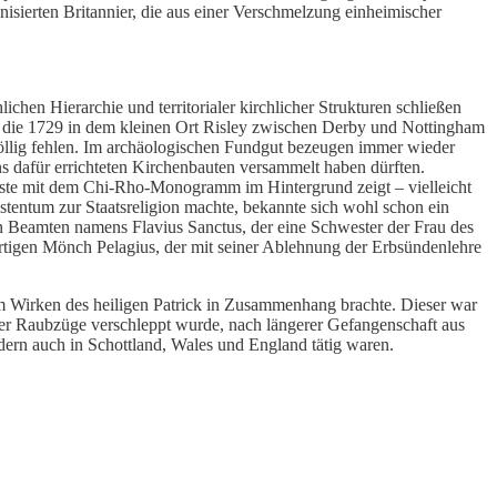
anisierten Britannier, die aus einer Verschmelzung einheimischer
ichen Hierarchie und territorialer kirchlicher Strukturen schließen
ale, die 1729 in dem kleinen Ort Risley zwischen Derby und Nottingham
t völlig fehlen. Im archäologischen Fundgut bezeugen immer wieder
ns dafür errichteten Kirchenbauten versammelt haben dürften.
üste mit dem Chi-Rho-Monogramm im Hintergrund zeigt – vielleicht
istentum zur Staatsreligion machte, bekannte sich wohl schon ein
en Beamten namens Flavius Sanctus, der eine Schwester der Frau des
ürtigen Mönch Pelagius, der mit seiner Ablehnung der Erbsündenlehre
 Wirken des heiligen Patrick in Zusammenhang brachte. Dieser war
hrer Raubzüge verschleppt wurde, nach längerer Gefangenschaft aus
ndern auch in Schottland, Wales und England tätig waren.