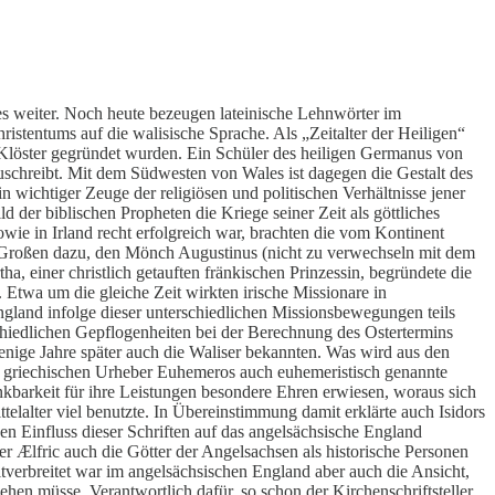
es weiter. Noch heute bezeugen lateinische Lehnwörter im
hristentums auf die walisische Sprache. Als „Zeitalter der Heiligen“
 Klöster gegründet wurden. Ein Schüler des heiligen Germanus von
uschreibt. Mit dem Südwesten von Wales ist dagegen die Gestalt des
n wichtiger Zeuge der religiösen und politischen Verhältnisse jener
der biblischen Propheten die Kriege seiner Zeit als göttliches
owie in Irland recht erfolgreich war, brachten die vom Kontinent
n Großen dazu, den Mönch Augustinus (nicht zu verwechseln mit dem
 einer christlich getauften fränkischen Prinzessin, begründete die
 Etwa um die gleiche Zeit wirkten irische Missionare in
land infolge dieser unterschiedlichen Missionsbewegungen teils
rschiedlichen Gepflogenheiten bei der Berechnung des Ostertermins
nige Jahre später auch die Waliser bekannten. Was wird aus den
rem griechischen Urheber Euhemeros auch euhemeristisch genannte
kbarkeit für ihre Leistungen besondere Ehren erwiesen, woraus sich
elalter viel benutzte. In Übereinstimmung damit erklärte auch Isidors
en Einfluss dieser Schriften auf das angelsächsische England
er Ælfric auch die Götter der Angelsachsen als historische Personen
verbreitet war im angelsächsischen England aber auch die Ansicht,
ehen müsse. Verantwortlich dafür, so schon der Kirchenschriftsteller