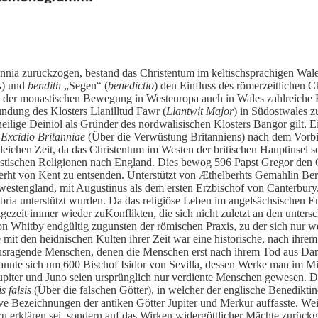
tannia zurückzogen, bestand das Christentum im keltischsprachigen Wal
s
) und
bendith
„Segen“ (
benedictio
) den Einfluss des römerzeitlichen C
ng der monastischen Bewegung in Westeuropa auch in Wales zahlreiche
ündung des Klosters Llanilltud Fawr (
Llantwit Major
) in Südostwales z
ilige Deiniol als Gründer des nordwalisischen Klosters Bangor gilt. Ei
Excidio Britanniae
(Über die Verwüstung Britanniens) nach dem Vorbild 
gleichen Zeit, da das Christentum im Westen der britischen Hauptinsel s
heistischen Religionen nach England. Dies bewog 596 Papst Gregor de
ht von Kent zu entsenden. Unterstützt von Æthelberhts Gemahlin Bertha,
westengland, mit Augustinus als dem ersten Erzbischof von Canterbury.
 unterstützt wurden. Da das religiöse Leben im angelsächsischen Eng
Folgezeit immer wieder zuKonflikten, die sich nicht zuletzt an den unte
n Whitby endgültig zugunsten der römischen Praxis, zu der sich nur we
e mit den heidnischen Kulten ihrer Zeit war eine historische, nach ih
ausragende Menschen, denen die Menschen erst nach ihrem Tod aus Dan
kannte sich um 600 Bischof Isidor von Sevilla, dessen Werke man im Mitt
Jupiter und Juno seien ursprünglich nur verdiente Menschen gewesen. D
s falsis
(Über die falschen Götter), in welcher der englische Benediktin
 Bezeichnungen der antiken Götter Jupiter und Merkur auffasste. Weit
 zu erklären sei, sondern auf das Wirken widergöttlicher Mächte zurückg