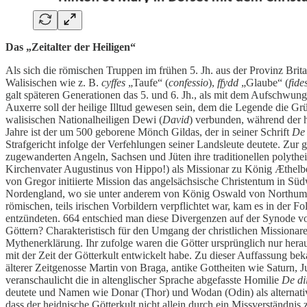
Das „Zeitalter der Heiligen“
Als sich die römischen Truppen im frühen 5. Jh. aus der Provinz Bri
Walisischen wie z. B.
cyffes
„Taufe“ (
confessio
),
ffydd
„Glaube“ (
fide
galt späteren Generationen das 5. und 6. Jh., als mit dem Aufschwu
Auxerre soll der heilige Illtud gewesen sein, dem die Legende die Gr
walisischen Nationalheiligen Dewi (
David
) verbunden, während der he
Jahre ist der um 500 geborene Mönch Gildas, der in seiner Schrift
De 
Strafgericht infolge der Verfehlungen seiner Landsleute deutete. Zur 
zugewanderten Angeln, Sachsen und Jüten ihre traditionellen polyt
Kirchenvater Augustinus von Hippo!) als Missionar zu König Æthelber
von Gregor initiierte Mission das angelsächsische Christentum in Süd
Nordengland, wo sie unter anderem von König Oswald von Northumbria
römischen, teils irischen Vorbildern verpflichtet war, kam es in der 
entzündeten. 664 entschied man diese Divergenzen auf der Synode vo
Göttern? Charakteristisch für den Umgang der christlichen Missionar
Mythenerklärung. Ihr zufolge waren die Götter ursprünglich nur her
mit der Zeit der Götterkult entwickelt habe. Zu dieser Auffassung be
älterer Zeitgenosse Martin von Braga, antike Gottheiten wie Saturn, 
veranschaulicht die in altenglischer Sprache abgefasste Homilie
De dii
deutete und Namen wie Donar (Thor) und Wodan (Odin) als alternative
dass der heidnische Götterkult nicht allein durch ein Missverständnis