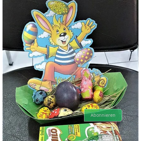
Teilen
Zurück
Weiter
Oben
Neueste
Keine Posts
Sind Sie bereit für mehr?
Abonnieren
© 2026 Protestant Congregation Association Pattaya
·
Datenschutz
∙
Bedingungen
∙
Hinweis zur Erfassung