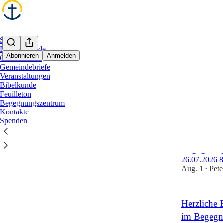
Startseite
Die Gemeinde
Abonnieren
Anmelden
Gottesdienste
Gemeindebriefe
Veranstaltungen
Gotte
Bibelkunde
Feuilleton
Begegnungszentrum
Neueste
O
Kontakte
Spenden
Das war un
Begegnung
26.07.2026 8.
Aug. 1
Pete
•
Herzliche 
im Begegn